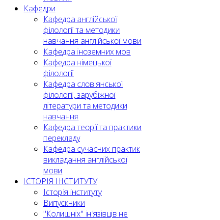
Кафедри
Кафедра англійської
філології та методики
навчання англійської мови
Кафедра іноземних мов
Кафедра німецької
філології
Кафедра слов'янської
філології, зарубіжної
літератури та методики
навчання
Кафедра теорії та практики
перекладу
Кафедра сучасних практик
викладання англійської
мови
ІСТОРІЯ ІНСТИТУТУ
Історія інституту
Випускники
"Колишніх" ін'язівців не