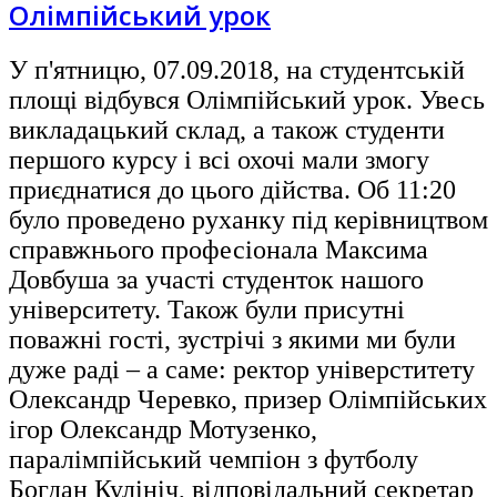
Олімпійський урок
У п'ятницю, 07.09.2018, на студентській
площі відбувся Олімпійський урок. Увесь
викладацький склад, а також студенти
першого курсу і всі охочі мали змогу
приєднатися до цього дійства. Об 11:20
було проведено руханку під керівництвом
справжнього професіонала Максима
Довбуша за участі студенток нашого
університету. Також були присутні
поважні гості, зустрічі з якими ми були
дуже раді – а саме: ректор універститету
Олександр Черевко, призер Олімпійських
ігор Олександр Мотузенк
о,
паралімпійський чемпіон з футболу
Богдан Кулініч, відповідальний секретар