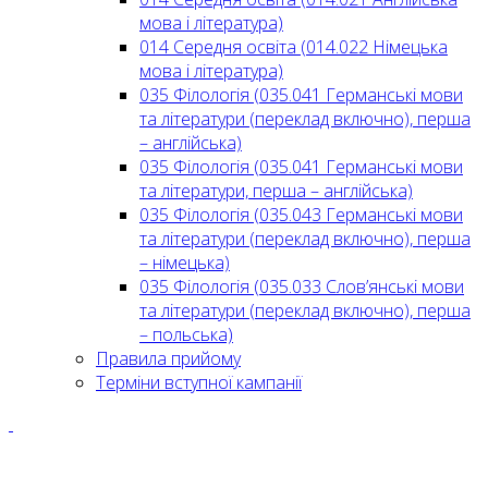
мова і література)
014 Середня освіта (014.022 Німецька
мова і література)
035 Філологія (035.041 Германські мови
та літератури (переклад включно), перша
– англійська)
035 Філологія (035.041 Германські мови
та літератури, перша – англійська)
035 Філологія (035.043 Германські мови
та літератури (переклад включно), перша
– німецька)
035 Філологія (035.033 Слов’янські мови
та літератури (переклад включно), перша
– польська)
Правила прийому
Терміни вступної кампанії