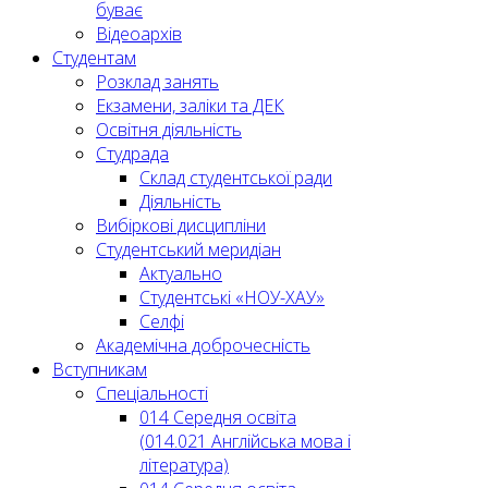
буває
Відеоархів
Студентам
Розклад занять
Екзамени, заліки та ДЕК
Освітня діяльність
Студрада
Склад студентської ради
Діяльність
Вибіркові дисципліни
Студентський меридіан
Актуально
Студентські «НОУ-ХАУ»
Селфі
Академічна доброчесність
Вступникам
Спеціальності
014 Середня освіта
(014.021 Англійська мова і
література)