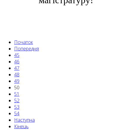
Початок
Попередня
45
46
47
48
49
50
51
52
53
54
Наступна
Кінець