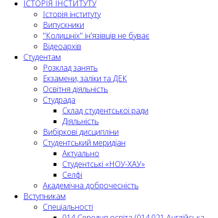
ІСТОРІЯ ІНСТИТУТУ
Історія інституту
Випускники
"Колишніх" ін'язівців не буває
Відеоархів
Студентам
Розклад занять
Екзамени, заліки та ДЕК
Освітня діяльність
Студрада
Склад студентської ради
Діяльність
Вибіркові дисципліни
Студентський меридіан
Актуально
Студентські «НОУ-ХАУ»
Селфі
Академічна доброчесність
Вступникам
Спеціальності
014 Середня освіта (014.021 Англійська