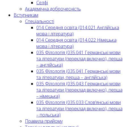
Селфі
Академічна доброчесність
Вступникам
Спеціальності
014 Середня освіта (014.021 Англійська
мова і література)
014 Середня освіта (014.022 Німецька
мова і література)
035 Філологія (035.041 Германські мови
та літератури (переклад включно), перша
– англійська)
035 Філологія (035.041 Германські мови
та літератури, перша – англійська)
035 Філологія (035.043 Германські мови
та літератури (переклад включно), перша
– німецька)
035 Філологія (035.033 Слов’янські мови
та літератури (переклад включно), перша
– польська)
Правила прийому