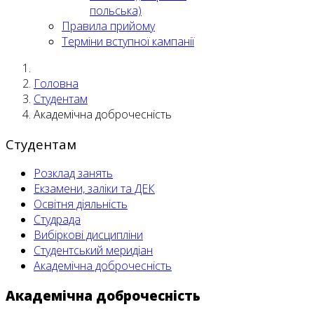
польська)
Правила прийому
Терміни вступної кампанії
Головна
Студентам
Академічна доброчесність
Студентам
Розклад занять
Екзамени, заліки та ДЕК
Освітня діяльність
Студрада
Вибіркові дисципліни
Студентський меридіан
Академічна доброчесність
Академічна доброчесність