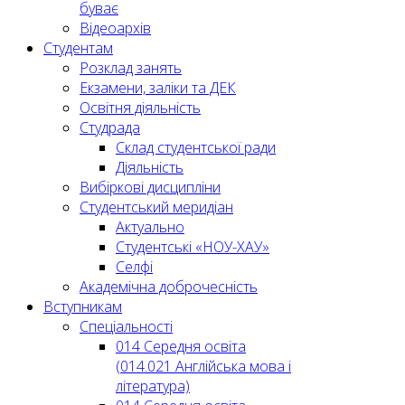
буває
Відеоархів
Студентам
Розклад занять
Екзамени, заліки та ДЕК
Освітня діяльність
Студрада
Склад студентської ради
Діяльність
Вибіркові дисципліни
Студентський меридіан
Актуально
Студентські «НОУ-ХАУ»
Селфі
Академічна доброчесність
Вступникам
Спеціальності
014 Середня освіта
(014.021 Англійська мова і
література)