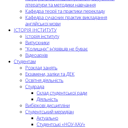
літератури та методики навчання
Кафедра теорії та практики перекладу
Кафедра сучасних практик викладання
англійської мови
ІСТОРІЯ ІНСТИТУТУ
Історія інституту
Випускники
"Колишніх" ін'язівців не буває
Відеоархів
Студентам
Розклад занять
Екзамени, заліки та ДЕК
Освітня діяльність
Студрада
Склад студентської ради
Діяльність
Вибіркові дисципліни
Студентський меридіан
Актуально
Студентські «НОУ-ХАУ»