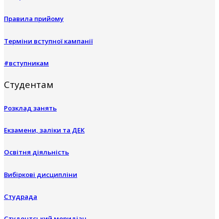
Правила прийому
Терміни вступної кампанії
#вступникам
Студентам
Розклад занять
Екзамени, заліки та ДЕК
Освітня діяльність
Вибіркові дисципліни
Студрада
Студентський меридіан