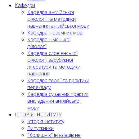
Кафедри
Кафедра англійської
філології та методики
навчання англійської мови
Кафедра іноземних мов
Кафедра німецької
філології
Кафедра слов'янської
філології, зарубіжної
літератури та методики
навчання
Кафедра теорії та практики
перекладу
Кафедра сучасних практик
викладання англійської
мови
ІСТОРІЯ ІНСТИТУТУ
Історія інституту
Випускники
"Колишніх" ін'язівців не