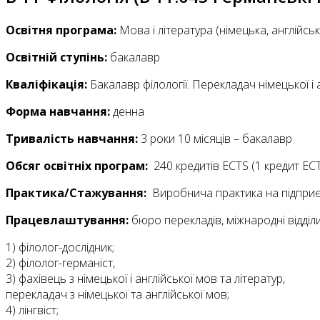
Освітня програма:
Мова і література (німецька, англійськ
Освітній ступінь:
бакалавр
Кваліфікація:
Бакалавр філології. Перекладач німецької і 
Форма навчання:
денна
Тривалість навчання:
3 роки 10 місяців – бакалавр
Обсяг освітніх програм:
240 кредитів ECTS (1 кредит ЕСТ
Практика/Стажування:
Виробнича практика на підприє
Працевлаштування:
бюро перекладів, міжнародні відділи
1) філолог-дослідник;
2) філолог-германіст,
3) фахівець з німецької і англійської мов та літератур,
перекладач з німецької та англійської мов;
4) лінгвіст;