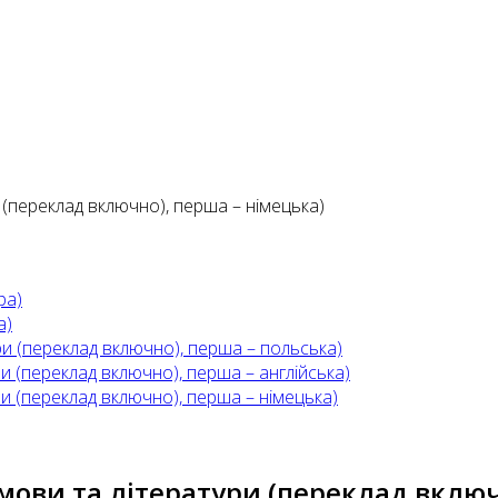
 (переклад включно), перша – німецька)
ра)
а)
ури (переклад включно), перша – польська)
ри (переклад включно), перша – англійська)
ри (переклад включно), перша – німецька)
і мови та літератури (переклад вклю