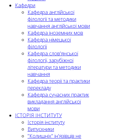
Кафедри
Кафедра англійської
філології та методики
навчання англійської мови
Кафедра іноземних мов
Кафедра німецької
філології
Кафедра слов'янської
філології, зарубіжної
літератури та методики
навчання
Кафедра теорії та практики
перекладу
Кафедра сучасних практик
викладання англійської
мови
ІСТОРІЯ ІНСТИТУТУ
Історія інституту
Випускники
"Колишніх" ін'язівців не