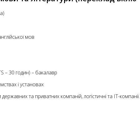
а)
англійської мов
S – 30 годин) – бакалавр
мствах і установах
 державних та приватних компаній, логістичні та IT-компанії.