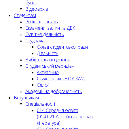
буває
Відеоархів
Студентам
Розклад занять
Екзамени, заліки та ДЕК
Освітня діяльність
Студрада
Склад студентської ради
Діяльність
Вибіркові дисципліни
Студентський меридіан
Актуально
Студентські «НОУ-ХАУ»
Селфі
Академічна доброчесність
Вступникам
Спеціальності
014 Середня освіта
(014.021 Англійська мова і
література)