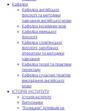
Кафедри
Кафедра англійської
філології та методики
навчання англійської мови
Кафедра іноземних мов
Кафедра німецької
філології
Кафедра слов'янської
філології, зарубіжної
літератури та методики
навчання
Кафедра теорії та практики
перекладу
Кафедра сучасних практик
викладання англійської
мови
ІСТОРІЯ ІНСТИТУТУ
Історія інституту
Випускники
"Колишніх" ін'язівців не