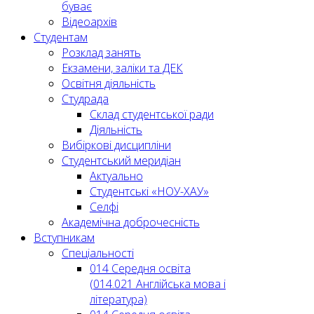
буває
Відеоархів
Студентам
Розклад занять
Екзамени, заліки та ДЕК
Освітня діяльність
Студрада
Склад студентської ради
Діяльність
Вибіркові дисципліни
Студентський меридіан
Актуально
Студентські «НОУ-ХАУ»
Селфі
Академічна доброчесність
Вступникам
Спеціальності
014 Середня освіта
(014.021 Англійська мова і
література)