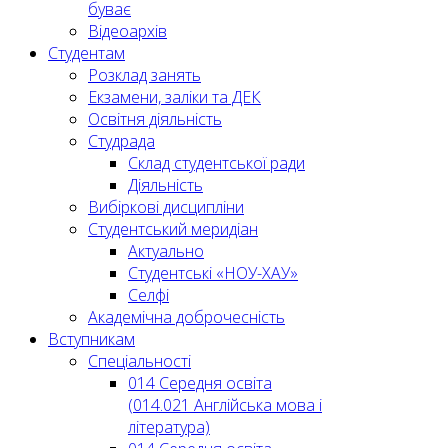
буває
Відеоархів
Студентам
Розклад занять
Екзамени, заліки та ДЕК
Освітня діяльність
Студрада
Склад студентської ради
Діяльність
Вибіркові дисципліни
Студентський меридіан
Актуально
Студентські «НОУ-ХАУ»
Селфі
Академічна доброчесність
Вступникам
Спеціальності
014 Середня освіта
(014.021 Англійська мова і
література)