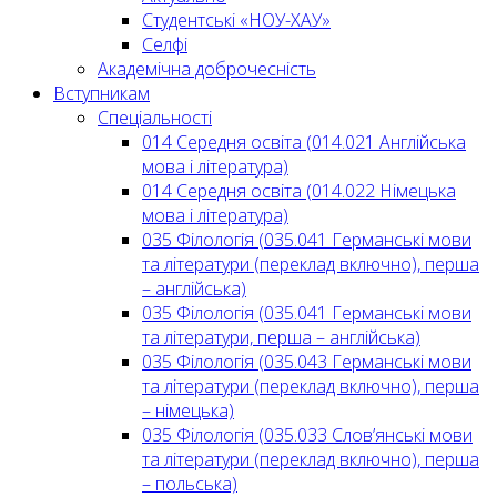
Студентські «НОУ-ХАУ»
Селфі
Академічна доброчесність
Вступникам
Спеціальності
014 Середня освіта (014.021 Англійська
мова і література)
014 Середня освіта (014.022 Німецька
мова і література)
035 Філологія (035.041 Германські мови
та літератури (переклад включно), перша
– англійська)
035 Філологія (035.041 Германські мови
та літератури, перша – англійська)
035 Філологія (035.043 Германські мови
та літератури (переклад включно), перша
– німецька)
035 Філологія (035.033 Слов’янські мови
та літератури (переклад включно), перша
– польська)