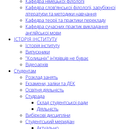
Кафедра німецької філології
Кафедра слов'янської філології, зарубіжної
літератури та методики навчання
Кафедра теорії та практики перекладу
Кафедра сучасних практик викладання
англійської мови
ІСТОРІЯ ІНСТИТУТУ
Історія інституту
Випускники
"Колишніх" ін'язівців не буває
Відеоархів
Студентам
Розклад занять
Екзамени, заліки та ДЕК
Освітня діяльність
Студрада
Склад студентської ради
Діяльність
Вибіркові дисципліни
Студентський меридіан
Актуально