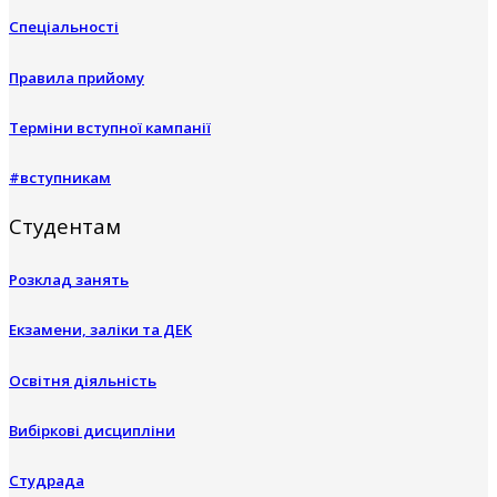
Спеціальності
Правила прийому
Терміни вступної кампанії
#вступникам
Студентам
Розклад занять
Екзамени, заліки та ДЕК
Освітня діяльність
Вибіркові дисципліни
Студрада