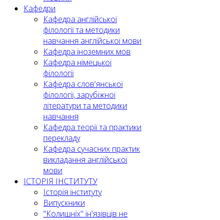
Кафедри
Кафедра англійської
філології та методики
навчання англійської мови
Кафедра іноземних мов
Кафедра німецької
філології
Кафедра слов'янської
філології, зарубіжної
літератури та методики
навчання
Кафедра теорії та практики
перекладу
Кафедра сучасних практик
викладання англійської
мови
ІСТОРІЯ ІНСТИТУТУ
Історія інституту
Випускники
"Колишніх" ін'язівців не