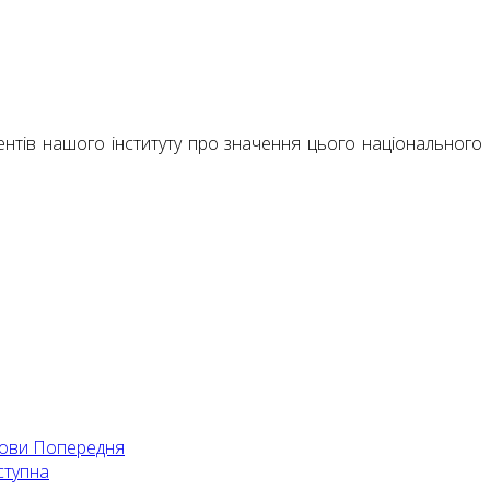
нтів нашого інституту про значення цього національного с
мови
Попередня
ступна