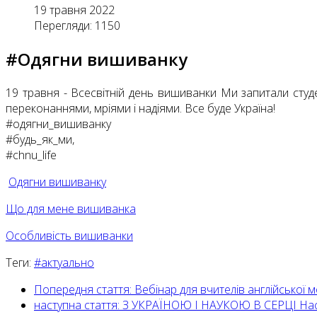
19 травня 2022
Перегляди: 1150
#Одягни вишиванку
19 травня - Всесвітній день вишиванки Ми запитали студе
переконаннями, мріями і надіями. Все буде Україна!
#одягни_вишиванку
#будь_як_ми,
#chnu_life
Одягни вишиванку
Що для мене вишиванка
Особливість вишиванки
Теги:
#актуально
Попередня стаття: Вебінар для вчителів англійської 
наступна стаття: З УКРАЇНОЮ І НАУКОЮ В СЕРЦІ
На