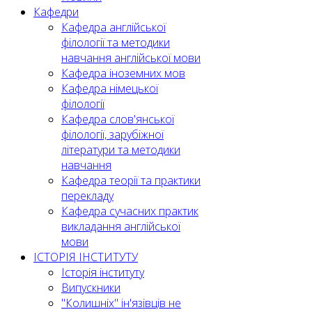
Кафедри
Кафедра англійської
філології та методики
навчання англійської мови
Кафедра іноземних мов
Кафедра німецької
філології
Кафедра слов'янської
філології, зарубіжної
літератури та методики
навчання
Кафедра теорії та практики
перекладу
Кафедра сучасних практик
викладання англійської
мови
ІСТОРІЯ ІНСТИТУТУ
Історія інституту
Випускники
"Колишніх" ін'язівців не