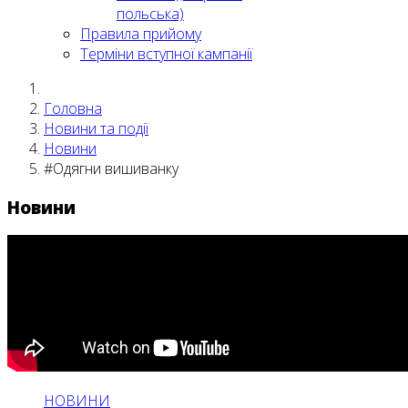
польська)
Правила прийому
Терміни вступної кампанії
Головна
Новини та події
Новини
#Одягни вишиванку
Новини
НОВИНИ