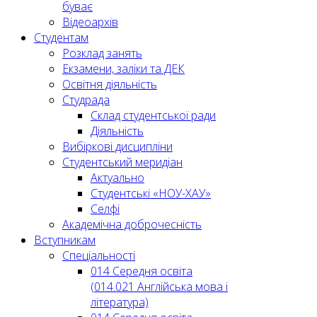
буває
Відеоархів
Студентам
Розклад занять
Екзамени, заліки та ДЕК
Освітня діяльність
Студрада
Склад студентської ради
Діяльність
Вибіркові дисципліни
Студентський меридіан
Актуально
Студентські «НОУ-ХАУ»
Селфі
Академічна доброчесність
Вступникам
Спеціальності
014 Середня освіта
(014.021 Англійська мова і
література)