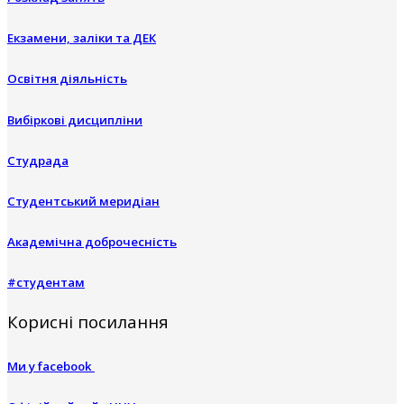
Екзамени, заліки та ДЕК
Освітня діяльність
Вибіркові дисципліни
Студрада
Студентський меридіан
Академічна доброчесність
#студентам
Корисні посилання
Ми у facebook