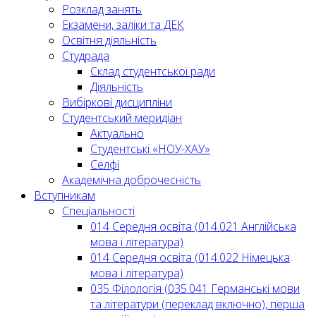
Розклад занять
Екзамени, заліки та ДЕК
Освітня діяльність
Студрада
Склад студентської ради
Діяльність
Вибіркові дисципліни
Студентський меридіан
Актуально
Студентські «НОУ-ХАУ»
Селфі
Академічна доброчесність
Вступникам
Спеціальності
014 Середня освіта (014.021 Англійська
мова і література)
014 Середня освіта (014.022 Німецька
мова і література)
035 Філологія (035.041 Германські мови
та літератури (переклад включно), перша