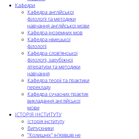
Кафедри
Кафедра англійської
філології та методики
навчання англійської мови
Кафедра іноземних мов
Кафедра німецької
філології
Кафедра слов'янської
філології, зарубіжної
літератури та методики
навчання
Кафедра теорії та практики
перекладу
Кафедра сучасних практик
викладання англійської
мови
ІСТОРІЯ ІНСТИТУТУ
Історія інституту
Випускники
"Колишніх" ін'язівців не