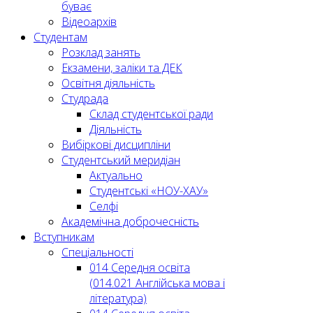
буває
Відеоархів
Студентам
Розклад занять
Екзамени, заліки та ДЕК
Освітня діяльність
Студрада
Склад студентської ради
Діяльність
Вибіркові дисципліни
Студентський меридіан
Актуально
Студентські «НОУ-ХАУ»
Селфі
Академічна доброчесність
Вступникам
Спеціальності
014 Середня освіта
(014.021 Англійська мова і
література)