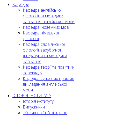
Кафедри
Кафедра англійської
філології та методики
навчання англійської мови
Кафедра іноземних мов
Кафедра німецької
філології
Кафедра слов'янської
філології, зарубіжної
літератури та методики
навчання
Кафедра теорії та практики
перекладу
Кафедра сучасних практик
викладання англійської
мови
ІСТОРІЯ ІНСТИТУТУ
Історія інституту
Випускники
"Колишніх" ін'язівців не