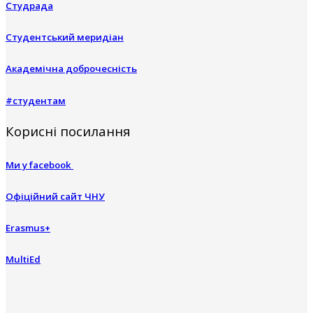
Студрада
Студентський меридіан
Академічна доброчесність
#студентам
Корисні посилання
Ми у facebook
Офіційний сайт ЧНУ
Erasmus+
MultiEd