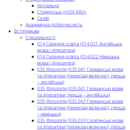
Актуально
Студентські «НОУ-ХАУ»
Селфі
Академічна доброчесність
Вступникам
Спеціальності
014 Середня освіта (014.021 Англійська
мова і література)
014 Середня освіта (014.022 Німецька
мова і література)
035 Філологія (035.041 Германські мови
та літератури (переклад включно), перша
– англійська)
035 Філологія (035.041 Германські мови
та літератури, перша – англійська)
035 Філологія (035.043 Германські мови
та літератури (переклад включно), перша
– німецька)
035 Філологія (035.033 Слов’янські мови
та літератури (переклад включно), перша