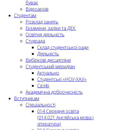
буває
Відеоархів
Студентам
Розклад занять
Екзамени, заліки та ДЕК
Освітня діяльність
Студрада
Склад студентської ради
Діяльність
Вибіркові дисципліни
Студентський меридіан
Актуально
Студентські «НОУ-ХАУ»
Селфі
Академічна доброчесність
Вступникам
Спеціальності
014 Середня освіта
(014.021 Англійська мова і
література)