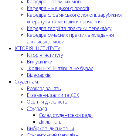
Кафедра іноземних мов
Кафедра німецької філології
Кафедра слов'янської філології, зарубіжної
літератури та методики навчання
Кафедра теорії та практики перекладу
Кафедра сучасних практик викладання
англійської мови
ІСТОРІЯ ІНСТИТУТУ
Історія інституту
Випускники
"Колишніх" ін'язівців не буває
Відеоархів
Студентам
Розклад занять
Екзамени, заліки та ДЕК
Освітня діяльність
Студрада
Склад студентської ради
Діяльність
Вибіркові дисципліни
Студентський меридіан