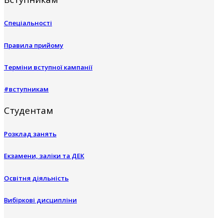
Спеціальності
Правила прийому
Терміни вступної кампанії
#вступникам
Студентам
Розклад занять
Екзамени, заліки та ДЕК
Освітня діяльність
Вибіркові дисципліни