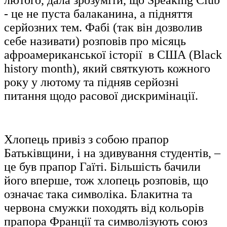
лютого, дала зрозуміти, що Speaking Club
- це не пуста балаканина, а підняття
серйозних тем. Фабі (так він дозволив
себе називати) розповів про місяць
афроамериканської історії в США (Black
history month), який святкують кожного
року у лютому та підняв серйозні
питання щодо расової дискримінації.
Хлопець привіз з собою прапор
Батьківщини, і на здивування студентів, –
це був прапор Гаїті. Більшість бачили
його вперше, тож хлопець розповів, що
означає така символіка. Блакитна та
червона смужки походять від кольорів
прапора Франції та символізують союз