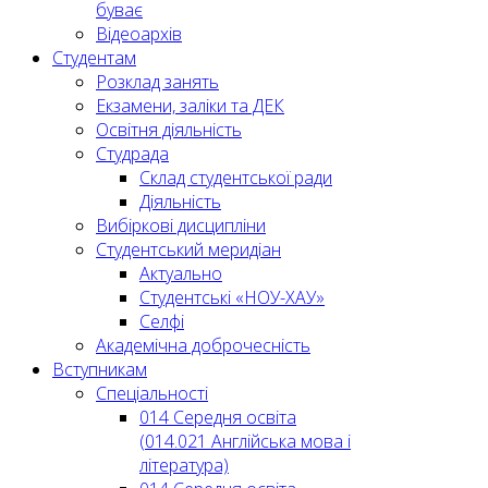
буває
Відеоархів
Студентам
Розклад занять
Екзамени, заліки та ДЕК
Освітня діяльність
Студрада
Склад студентської ради
Діяльність
Вибіркові дисципліни
Студентський меридіан
Актуально
Студентські «НОУ-ХАУ»
Селфі
Академічна доброчесність
Вступникам
Спеціальності
014 Середня освіта
(014.021 Англійська мова і
література)