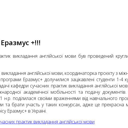
Еразмус +!!!
ктик викладання англійської мови був проведений кругл
к викладання англійської мови, координаторка проєкту з міжн
ограми Еразмус+ долучилися зацікавлені студенти 1-4 курс
ачі кафедри сучасних практик викладання англійської мови
іжнародної академічної мобільності та подачу документі
21 н.р. поділилася своїми враженнями від навчального про
ми та брати участь у таких конкурсах, адже це прекрасна 
су Еразмус+ в Україні.
часних практик викладання англійської мови