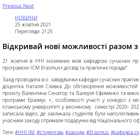
Previous
Next
НОВИНИ
25 жовтня 2021
Перегляди: 2125
Відкривай нові можливості разом з 
21 жовтня в ННІ іноземних мов кафедрою сучасних пра
програмою ІСМ Erasmus+:досвід та практичні поради”.
Захід проводила в.о. завідувачки кафедри сучасних практи
доцентка Наталія Сливка. До обговорення можливостей пр
проєкту Валентина Сенатор та Валерія Єфименко та виклад
програми Еразмус +, особливості участі у конкурсі з м
іспанському університеті у весняному cеместрі 2020- 20
записала відео, де закликала студентів бути наполегливи
учасники заходу отримали подарунки від Національного офі
Теги:
#ННІ ІМ
,
#студентам
,
#заходи
,
#Erasmus
,
#кафедра су