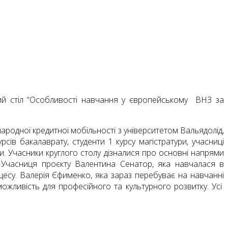
ий стіл “Особливості навчання у європейському ВНЗ за
ародної кредитної мобільності з університетом Вальядолід,
ів бакалаврату, студенти 1 курсу магістратури, учасниці
. Учасники круглого столу дізналися про основні напрями
в. Учасниця проєкту Валентина Сенатор, яка навчалася в
цесу. Валерія Єфименко, яка зараз перебуває на навчанні
можливість для професійного та культурного розвитку. Усі