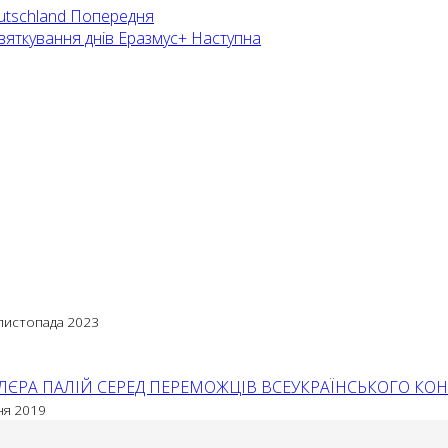
utschland
Попередня
святкування днів Еразмус+
Наступна
листопада 2023
ЄРА ПАЛІЙ СЕРЕД ПЕРЕМОЖЦІВ ВСЕУКРАЇНСЬКОГО КОНК
ня 2019