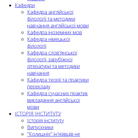
Кафедри
Кафедра англійської
філології та методики
навчання англійської мови
Кафедра іноземних мов
Кафедра німецької
філології
Кафедра слов'янської
філології, зарубіжної
літератури та методики
навчання
Кафедра теорії та практики
перекладу
Кафедра сучасних практик
викладання англійської
мови
ІСТОРІЯ ІНСТИТУТУ
Історія інституту
Випускники
"Колишніх" ін'язівців не