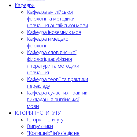
Кафедри
Кафедра англійської
філології та методики
навчання англійської мови
Кафедра іноземних мов
Кафедра німецької
філології
Кафедра слов'янської
філології, зарубіжної
літератури та методики
навчання
Кафедра теорії та практики
перекладу
Кафедра сучасних практик
викладання англійської
мови
ІСТОРІЯ ІНСТИТУТУ
Історія інституту
Випускники
"Колишніх" ін'язівців не