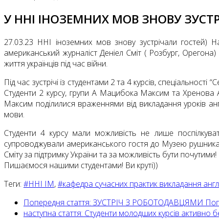
У ННІ ІНОЗЕМНИХ МОВ ЗНОВУ ЗУСТ
27.03.23 ННІ іноземних мов знову зустрічали гостей) Н
американський журналіст Деніел Сміт ( Розбург, Орегона)
життя українців під час війни.
Під час зустрічі із студентами 2 та 4 курсів, спеціальност
Студенти 2 курсу, групи А Мацибока Максим та Хренова 
Максим поділилися враженнями від викладання уроків англ
мови.
Студенти 4 курсу мали можливість не лише поспілкуват
супроводжували американського гостя до Музею рушника Ч
Сміту за підтримку України та за можливість бути почутими!
Пишаємося нашими студентами! Ви круті))
Теги:
#ННІ ІМ
,
#кафедра сучасних практик викладання англ
Попередня стаття: ЗУСТРІЧ З РОБОТОДАВЦЯМИ
Поп
наступна стаття: Студенти молодших курсів активно б