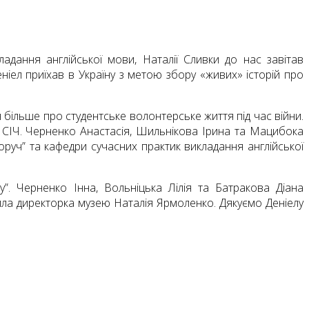
адання англійської мови, Наталії Сливки до нас завітав
іел приїхав в Україну з метою збору «живих» історій про
ся більше про студентське волонтерське життя під час війни.
 СІЧ. Черненко Анастасія, Шильнікова Ірина та Мацибока
руч” та кафедри сучасних практик викладання англійської
”. Черненко Інна, Вольніцька Лілія та Батракова Діана
ила директорка музею Наталія Ярмоленко. Дякуємо Деніелу