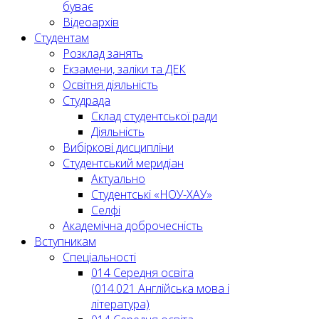
буває
Відеоархів
Студентам
Розклад занять
Екзамени, заліки та ДЕК
Освітня діяльність
Студрада
Склад студентської ради
Діяльність
Вибіркові дисципліни
Студентський меридіан
Актуально
Студентські «НОУ-ХАУ»
Селфі
Академічна доброчесність
Вступникам
Спеціальності
014 Середня освіта
(014.021 Англійська мова і
література)