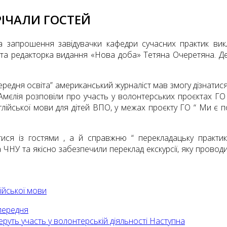
РІЧАЛИ ГОСТЕЙ
а запрошення завідувачки кафедри сучасних практик викл
 та редакторка видання «Нова доба» Тетяна Очеретяна. Ден
і “Середня освіта” американський журналіст мав змогу дізнати
Амєлія розповіли про участь у волонтерських проєктах ГО
ійської мови для дітей ВПО, у межах проєкту ГО “ Ми є по
ися із гостями , а й справжню “ перекладацьку практику
НУ та якісно забезпечили переклад екскурсії, яку провод
ійської мови
ередня
еруть участь у волонтерській діяльності
Наступна