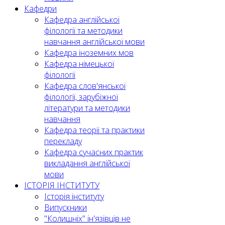
Кафедри
Кафедра англійської
філології та методики
навчання англійської мови
Кафедра іноземних мов
Кафедра німецької
філології
Кафедра слов'янської
філології, зарубіжної
літератури та методики
навчання
Кафедра теорії та практики
перекладу
Кафедра сучасних практик
викладання англійської
мови
ІСТОРІЯ ІНСТИТУТУ
Історія інституту
Випускники
"Колишніх" ін'язівців не