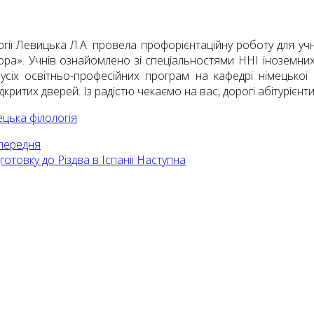
огії Левицька Л.А. провела профорієнтаційну роботу для у
атора». Учнів ознайомлено зі спеціальностями ННІ іноземни
усіх освітньо-професійних програм на кафедрі німецької
критих дверей. Із радістю чекаємо на вас, дорогі абітурієнти
ецька філологія
передня
отовку до Різдва в Іспанії
Наступна