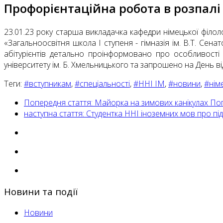
Профорієнтаційна робота в розпалі
23.01.23 року старша викладачка кафедри німецької філол
«Загальноосвітня школа I ступеня - гімназія ім. В.Т. Сен
абітурієнтів детально проінформовано про особливості 
університету ім. Б. Хмельницького та запрошено на День від
Теги:
#вступникам
,
#спеціальності
,
#ННІ ІМ
,
#новини
,
#нім
Попередня стаття: Майорка на зимових канікулах
По
наступна стаття: Студентка ННІ іноземних мов про підг
Новини та події
Новини