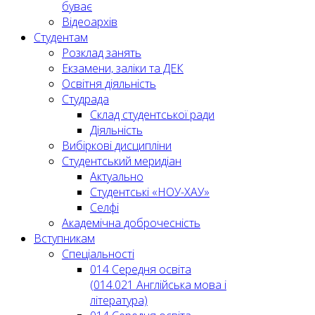
буває
Відеоархів
Студентам
Розклад занять
Екзамени, заліки та ДЕК
Освітня діяльність
Студрада
Склад студентської ради
Діяльність
Вибіркові дисципліни
Студентський меридіан
Актуально
Студентські «НОУ-ХАУ»
Селфі
Академічна доброчесність
Вступникам
Спеціальності
014 Середня освіта
(014.021 Англійська мова і
література)