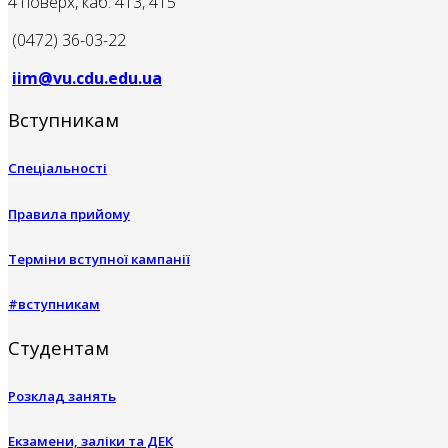
4 поверх, каб. 413, 415
(0472) 36-03-22
iim@vu.cdu.edu.ua
Вступникам
Спеціальності
Правила прийому
Терміни вступної кампанії
#вступникам
Студентам
Розклад занять
Екзамени, заліки та ДЕК