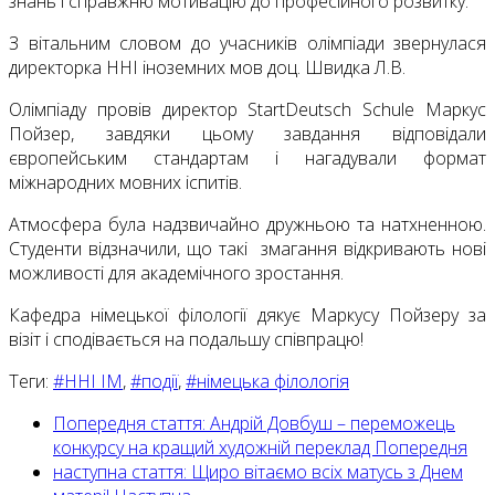
знань і справжню мотивацію до професійного розвитку.
З вітальним словом до учасників олімпіади звернулася
директорка ННІ іноземних мов доц. Швидка Л.В.
Олімпіаду провів директор StartDeutsch Schule Маркус
Пойзер, завдяки цьому завдання відповідали
європейським стандартам і нагадували формат
міжнародних мовних іспитів.
Атмосфера була надзвичайно дружньою та натхненною.
Студенти відзначили, що такі змагання відкривають нові
можливості для академічного зростання.
Кафедра німецької філології дякує Маркусу Пойзеру за
візіт і сподівається на подальшу співпрацю!
Теги:
#ННІ ІМ
,
#події
,
#німецька філологія
Попередня стаття: Андрій Довбуш – переможець
конкурсу на кращий художній переклад
Попередня
наступна стаття: Щиро вітаємо всіх матусь з Днем