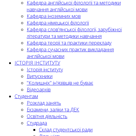
Кафедра англійської філології та методики
навчання англійської мови
Кафедра іноземних мов
Кафедра німецької філології
Кафедра слов'янської філології, зарубіжної
літератури та методики навчання
Кафедра теорії та практики перекладу
Кафедра сучасних практик викладання
англійської мови
ІСТОРІЯ ІНСТИТУТУ
Історія інституту
Випускники
"Колишніх" ін'язівців не буває
Відеоархів
Студентам
Розклад занять
Екзамени, заліки та ДЕК
Освітня діяльність
Студрада
Склад студентської ради