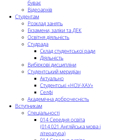
буває
Відеоархів
Студентам
Розклад занять
Екзамени, заліки та ДЕК
Освітня діяльність
Студрада
Склад студентської ради
Діяльність
Вибіркові дисципліни
Студентський меридіан
Актуально
Студентські «НОУ-ХАУ»
Селфі
Академічна доброчесність
Вступникам
Спеціальності
014 Середня освіта
(014.021 Англійська мова і
література)