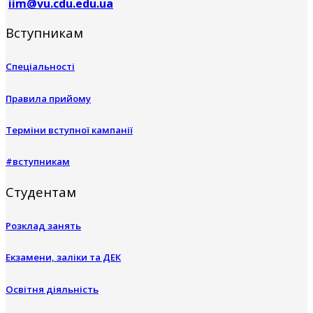
iim@vu.cdu.edu.ua
Вступникам
Спеціальності
Правила прийому
Терміни вступної кампанії
#вступникам
Студентам
Розклад занять
Екзамени, заліки та ДЕК
Освітня діяльність