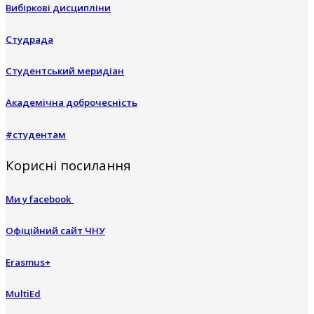
Вибіркові дисципліни
Студрада
Студентський меридіан
Академічна доброчесність
#студентам
Корисні посилання
Ми у facebook
Офіційний сайт ЧНУ
Erasmus+
MultiEd