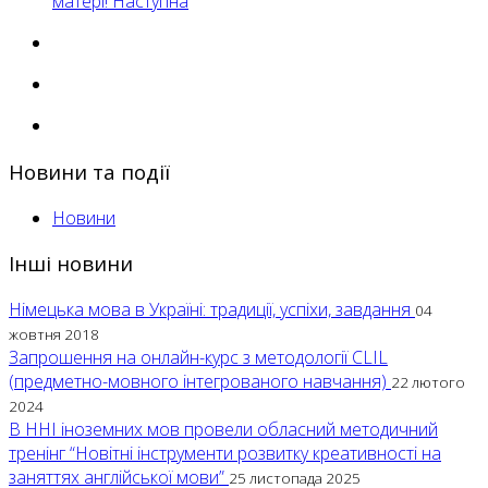
матері!
Наступна
Новини та події
Новини
Інші новини
Німецька мова в Україні: традиції, успіхи, завдання
04
жовтня 2018
Запрошення на онлайн-курс з методології CLIL
(предметно-мовного інтегрованого навчання)
22 лютого
2024
В ННІ іноземних мов провели обласний методичний
тренінг “Новітні інструменти розвитку креативності на
заняттях англійської мови”
25 листопада 2025