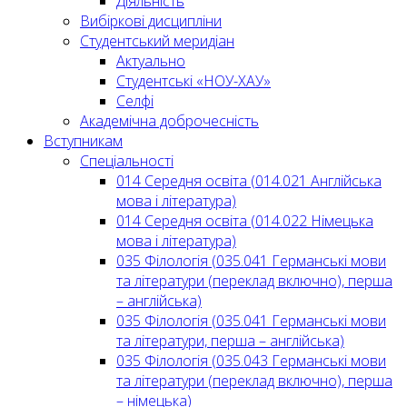
Діяльність
Вибіркові дисципліни
Студентський меридіан
Актуально
Студентські «НОУ-ХАУ»
Селфі
Академічна доброчесність
Вступникам
Спеціальності
014 Середня освіта (014.021 Англійська
мова і література)
014 Середня освіта (014.022 Німецька
мова і література)
035 Філологія (035.041 Германські мови
та літератури (переклад включно), перша
– англійська)
035 Філологія (035.041 Германські мови
та літератури, перша – англійська)
035 Філологія (035.043 Германські мови
та літератури (переклад включно), перша
– німецька)