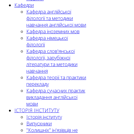
Кафедри
Кафедра англійської
філології та методики
навчання англійської мови
Кафедра іноземних мов
Кафедра німецької
філології
Кафедра слов'янської
філології, зарубіжної
літератури та методики
навчання
Кафедра теорії та практики
перекладу
Кафедра сучасних практик
викладання англійської
мови
ІСТОРІЯ ІНСТИТУТУ
Історія інституту
Випускники
"Колишніх" ін'язівців не