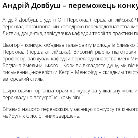
Андрій Довбуш – переможець конк
Андрій Довбуш, студент ОП Переклад (перша-англійська) 
переклад, організований кафедрою перекладознавства імен
Литвин, доцентка, завідувачка кафедри теорії та практики п
Цьогоріч конкурс об'єднав талановиту молодь із близько 3
Переклад (перша-англійська). Високий рівень підготовки
професор, завідувач кафедри перекладознавства імені Ми
Богдана Хмельницького… Коли ви вкладаєте душу, ми відчу
письменниці-новелістки Кетрін Менсфілд – складним текст
авторський стиль.
Щиро вдячні організаторам конкурсу за унікальну можлив
перекладу на всеукраїнському рівні.
Вітаємо нашого переможця, учасницю конкурсу та їхньог
майбутніх філологічних звершень.