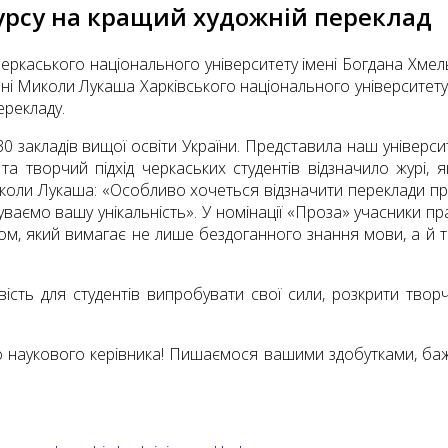
урсу на кращий художній переклад
Черкаського національного університету імені Богдана Хме
і Миколи Лукаша Харківського національного університету і
ерекладу.
0 закладів вищої освіти України. Представила наш університ
 та творчий підхід черкаських студентів відзначило журі,
коли Лукаша: «Особливо хочеться відзначити переклади пре
ваємо вашу унікальність». У номінації «Проза» учасники п
ом, який вимагає не лише бездоганного знання мови, а й т
ість для студентів випробувати свої сили, розкрити тво
о наукового керівника! Пишаємося вашими здобутками, ба