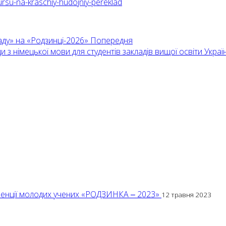
ursu-na-kraschiy-hudojniy-pereklad
аду» на «Родзинці-2026»
Попередня
и з німецької мови для студентів закладів вищої освіти Укра
ференції молодих учених «РОДЗИНКА ‒ 2023»
12 травня 2023