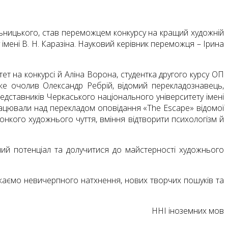
льницького, став переможцем конкурсу на кращий художній
мені В. Н. Каразіна. Науковий керівник переможця – Ірина
ет на конкурсі й Аліна Ворона, студентка другого курсу ОП
 яке очолив Олександр Ребрій, відомий перекладознавець,
дставників Черкаського національного університету імені
рацювали над перекладом оповідання «The Escape» відомої
онкого художнього чуття, вміння відтворити психологізм й
рчий потенціал та долучитися до майстерності художнього
жаємо невичерпного натхнення, нових творчих пошуків та
ННІ іноземних мов