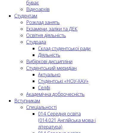
буває
Відеоархів
Студентам
Розклад занять
Екзамени, заліки та ДЕК
Освітня діяльність
Студрада
Склад студентської ради
Діяльність
Вибіркові дисципліни
Студентський меридіан
Актуально
Студентські «НОУ-ХАУ»
Селфі
Академічна доброчесність
Вступникам
Спеціальності
014 Середня освіта
(014.021 Англійська мова і
література)