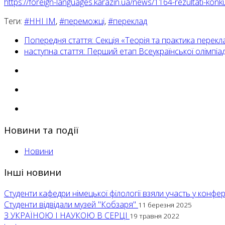
https://foreign-languages.karazin.ua/news/1164-rezultati-konk
Теги:
#ННІ ІМ
,
#переможці
,
#переклад
Попередня стаття: Секція «Теорія та практика перекл
наступна стаття: Перший етап Всеукраїнської олімпіад
Новини та події
Новини
Інші новини
Студенти кафедри німецької філології взяли участь у кон
Студенти відвідали музей "Кобзаря"
11 березня 2025
З УКРАЇНОЮ І НАУКОЮ В СЕРЦІ
19 травня 2022