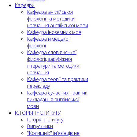
Кафедри
Кафедра англійської
філології та методики
навчання англійської мови
Кафедра іноземних мов
Кафедра німецької
філології
Кафедра слов'янської
філології, зарубіжної
літератури та методики
навчання
Кафедра теорії та практики
перекладу
Кафедра сучасних практик
викладання англійської
мови
ІСТОРІЯ ІНСТИТУТУ
Історія інституту
Випускники
"Колишніх" ін'язівців не