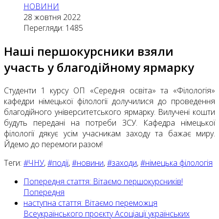
НОВИНИ
28 жовтня 2022
Перегляди: 1485
Наші першокурсники взяли
участь у благодійному ярмарку
Студенти 1 курсу ОП «Середня освіта» та «Філологія»
кафедри німецької філології долучилися до проведення
благодійного університетського ярмарку. Вилучені кошти
будуть передані на потреби ЗСУ. Кафедра німецької
філології дякує усім учасникам заходу та бажає миру.
Йдемо до перемоги разом!
Теги:
#ЧНУ
,
#події
,
#новини
,
#заходи
,
#німецька філологія
Попередня стаття: Вітаємо першокурсників!
Попередня
наступна стаття: Вітаємо переможця
Всеукраїнського проєкту Асоціації українських