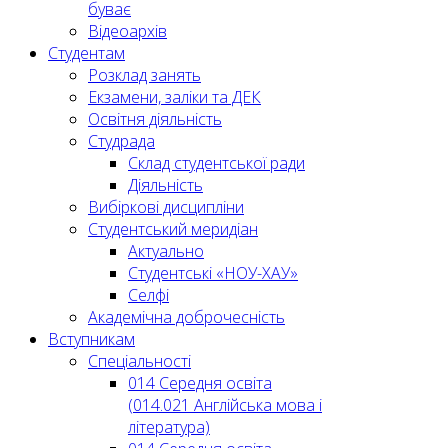
буває
Відеоархів
Студентам
Розклад занять
Екзамени, заліки та ДЕК
Освітня діяльність
Студрада
Склад студентської ради
Діяльність
Вибіркові дисципліни
Студентський меридіан
Актуально
Студентські «НОУ-ХАУ»
Селфі
Академічна доброчесність
Вступникам
Спеціальності
014 Середня освіта
(014.021 Англійська мова і
література)