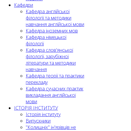
Кафедри
Кафедра англійської
філології та методики
навчання англійської мови
Кафедра іноземних мов
Кафедра німецької
філології
Кафедра слов'янської
філології, зарубіжної
літератури та методики
навчання
Кафедра теорії та практики
перекладу
Кафедра сучасних практик
викладання англійської
мови
ІСТОРІЯ ІНСТИТУТУ
Історія інституту
Випускники
"Колишніх" ін'язівців не