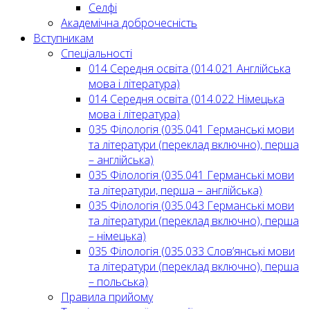
Селфі
Академічна доброчесність
Вступникам
Спеціальності
014 Середня освіта (014.021 Англійська
мова і література)
014 Середня освіта (014.022 Німецька
мова і література)
035 Філологія (035.041 Германські мови
та літератури (переклад включно), перша
– англійська)
035 Філологія (035.041 Германські мови
та літератури, перша – англійська)
035 Філологія (035.043 Германські мови
та літератури (переклад включно), перша
– німецька)
035 Філологія (035.033 Слов’янські мови
та літератури (переклад включно), перша
– польська)
Правила прийому