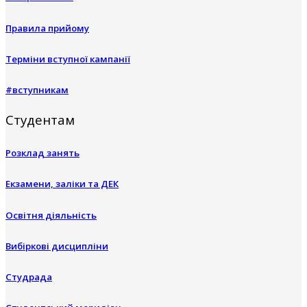
Правила прийому
Терміни вступної кампанії
#вступникам
Студентам
Розклад занять
Екзамени, заліки та ДЕК
Освітня діяльність
Вибіркові дисципліни
Студрада