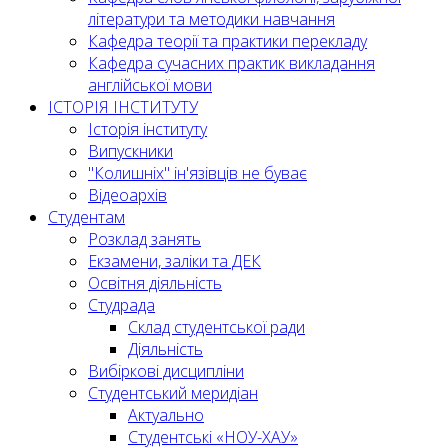
літератури та методики навчання
Кафедра теорії та практики перекладу
Кафедра сучасних практик викладання
англійської мови
ІСТОРІЯ ІНСТИТУТУ
Історія інституту
Випускники
"Колишніх" ін'язівців не буває
Відеоархів
Студентам
Розклад занять
Екзамени, заліки та ДЕК
Освітня діяльність
Студрада
Склад студентської ради
Діяльність
Вибіркові дисципліни
Студентський меридіан
Актуально
Студентські «НОУ-ХАУ»