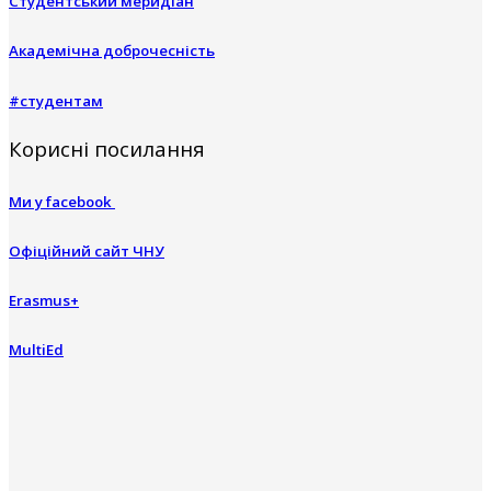
Студентський меридіан
Академічна доброчесність
#студентам
Корисні посилання
Ми у facebook
Офіційний сайт ЧНУ
Erasmus+
MultiEd