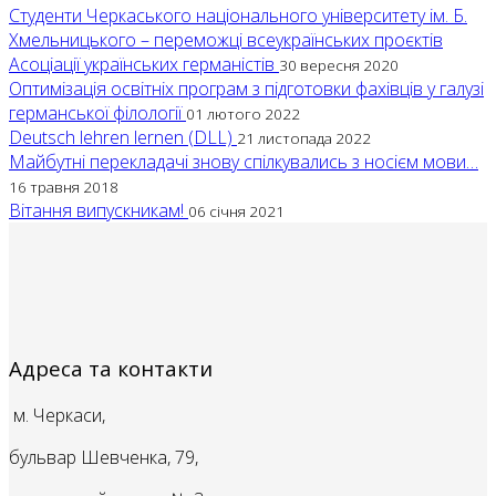
Студенти Черкаського національного університету ім. Б.
Хмельницького – переможці всеукраїнських проєктів
Асоціації українських германістів
30 вересня 2020
Оптимізація освітніх програм з підготовки фахівців у галузі
германської філології
01 лютого 2022
Deutsch lehren lernen (DLL)
21 листопада 2022
Майбутні перекладачі знову спілкувались з носієм мови…
16 травня 2018
Вітання випускникам!
06 січня 2021
Адреса та контакти
м. Черкаси,
бульвар Шевченка, 79,