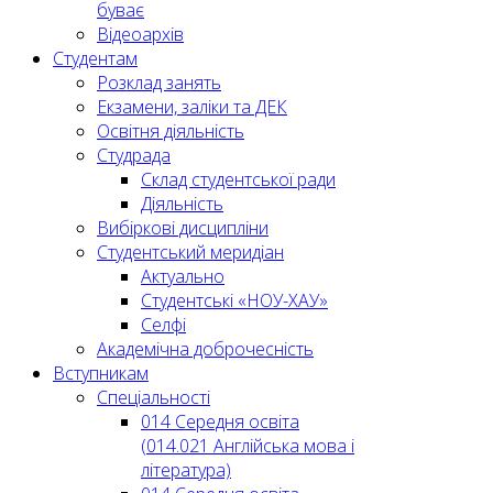
буває
Відеоархів
Студентам
Розклад занять
Екзамени, заліки та ДЕК
Освітня діяльність
Студрада
Склад студентської ради
Діяльність
Вибіркові дисципліни
Студентський меридіан
Актуально
Студентські «НОУ-ХАУ»
Селфі
Академічна доброчесність
Вступникам
Спеціальності
014 Середня освіта
(014.021 Англійська мова і
література)