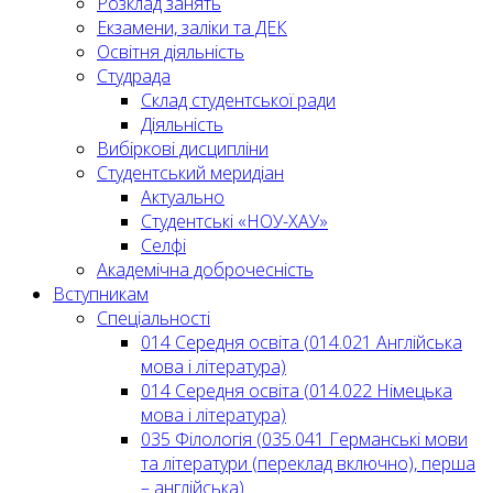
Розклад занять
Екзамени, заліки та ДЕК
Освітня діяльність
Студрада
Склад студентської ради
Діяльність
Вибіркові дисципліни
Студентський меридіан
Актуально
Студентські «НОУ-ХАУ»
Селфі
Академічна доброчесність
Вступникам
Спеціальності
014 Середня освіта (014.021 Англійська
мова і література)
014 Середня освіта (014.022 Німецька
мова і література)
035 Філологія (035.041 Германські мови
та літератури (переклад включно), перша
– англійська)