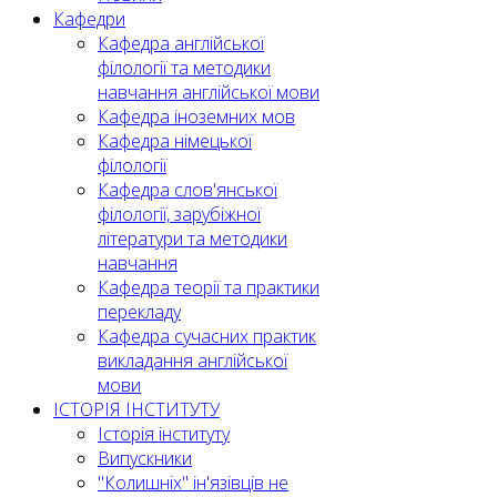
Кафедри
Кафедра англійської
філології та методики
навчання англійської мови
Кафедра іноземних мов
Кафедра німецької
філології
Кафедра слов'янської
філології, зарубіжної
літератури та методики
навчання
Кафедра теорії та практики
перекладу
Кафедра сучасних практик
викладання англійської
мови
ІСТОРІЯ ІНСТИТУТУ
Історія інституту
Випускники
"Колишніх" ін'язівців не