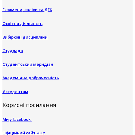
Екзамени, заліки та ДЕК
Освітня діяльність
Вибіркові дисципліни
Студрада
Студентський меридіан
Академічна доброчесність
#студентам
Корисні посилання
Ми у facebook
Офіційний сайт ЧНУ