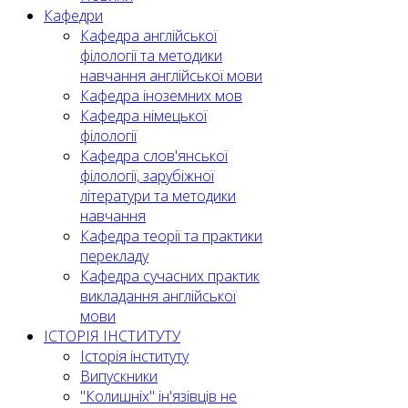
Кафедри
Кафедра англійської
філології та методики
навчання англійської мови
Кафедра іноземних мов
Кафедра німецької
філології
Кафедра слов'янської
філології, зарубіжної
літератури та методики
навчання
Кафедра теорії та практики
перекладу
Кафедра сучасних практик
викладання англійської
мови
ІСТОРІЯ ІНСТИТУТУ
Історія інституту
Випускники
"Колишніх" ін'язівців не