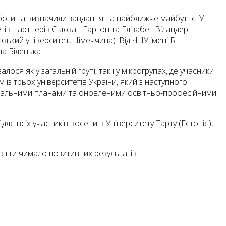
оботи та визначили завдання на найближче майбутнє. У
тів-партнерів Сьюзан Гартон та Елізабет Віландер
зький університет, Німеччина). Від ЧНУ імені Б.
на Білецька.
ся як у загальній групі, так і у мікрогрупах, де учасники
із трьох університетів України, який з наступного
авчальними планами та оновленими освітньо-професійними
ля всіх учасників восени в Університету Тарту (Естонія),
ягти чимало позитивних результатів.