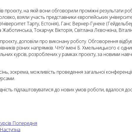
ів проєкту, на якій вони обговорили проміжні результати р
ловко, взяли участь представники європейських університе
(Університет Тарту, Естонія), Ганс Вернер-Гунеке (Гейдельбер
 Жаботинська, Токарчук Вікторія, Світлана Лєвочкіна, Віталі
роєкту, доповіли про виконану роботу. Обговорення відбувало
ників різних напрямків. ЧНУ імені Б. Хмельницького є одним 
льних курсів, розроблених у рамках проєкту, за новими н
нь, зокрема, можливість проведення загальної конференції д
урсами.
ність підлаштовуватися до нових умов роботи, вдалося дос
курсів
Попередня
Наступна