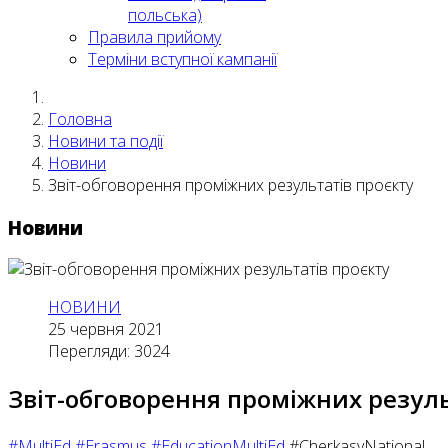
польська)
Правила прийому
Терміни вступної кампанії
Головна
Новини та події
Новини
Звіт-обговорення проміжних результатів проєкту
Новини
НОВИНИ
25 червня 2021
Перегляди: 3024
Звіт-обговорення проміжних резуль
#MultiEd
#Erasmus
#EducationMultiEd
#CherkasyNational