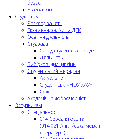
буває
Відеоархів
Студентам
Розклад занять
Екзамени, заліки та ДЕК
Освітня діяльність
Студрада
Склад студентської ради
Діяльність
Вибіркові дисципліни
Студентський меридіан
Актуально
Студентські «НОУ-ХАУ»
Селфі
Академічна доброчесність
Вступникам
Спеціальності
014 Середня освіта
(014.021 Англійська мова і
література)