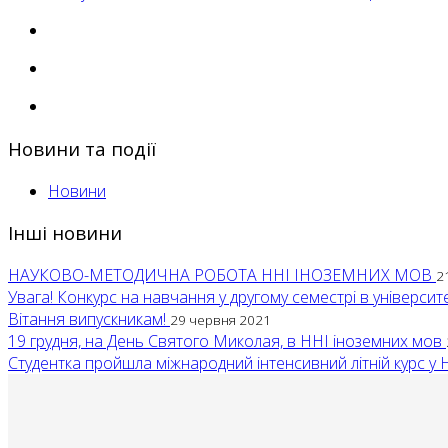
Новини та події
Новини
Інші новини
НАУКОВО-МЕТОДИЧНА РОБОТА ННІ ІНОЗЕМНИХ МОВ
2
Увага! Конкурс на навчання у другому семестрі в універси
Вітання випускникам!
29 червня 2021
19 грудня, на День Святого Миколая, в ННІ іноземних мов
Студентка пройшла міжнародний інтенсивний літній курс у 