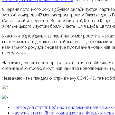
8 червня поточного року відбулася онлайн зустріч партнер
зустрічі, модерованій менеджером проекту Олександрою Го
(Астонський університет, Великобританія), Крістіан Клаукс 
Хмельницького у зустрічі брали участь Юлія Шуба, Світлана
Учасники, відповідальні за певні напрямки роботи в межах п
мали можливість детально ознайомитись із доповідями керів
навчального року здійснюватиме пілотування нових навча
програмами.
Наприкінці зустрічі обговорювалися плани на найближчу осі
організаціяконтролю якості навчання за нововведеними к
Незважаючи на пандемію, спричинену COVID-19, та необхід
Попередня стаття: Вебінар з оновлення навчальних 
наступна стаття: Літня мовна школа з німецької мови