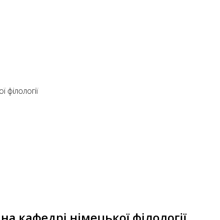
ї філології
на кафедрі німецької філології