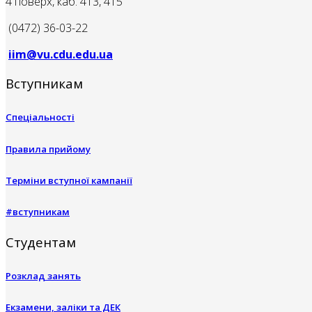
4 поверх, каб. 413, 415
(0472) 36-03-22
iim@vu.cdu.edu.ua
Вступникам
Спеціальності
Правила прийому
Терміни вступної кампанії
#вступникам
Студентам
Розклад занять
Екзамени, заліки та ДЕК