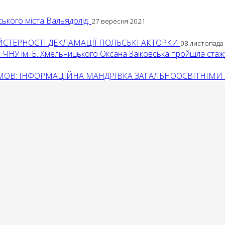
ського міста Вальядолід.
27 вересня 2021
ЙСТЕРНОСТІ ДЕКЛАМАЦІЇ ПОЛЬСЬКІ АКТОРКИ
08 листопада
ІМ ЧНУ ім. Б. Хмельницького Оксана Заїковська пройшла ста
ИХ МОВ: ІНФОРМАЦІЙНА МАНДРІВКА ЗАГАЛЬНООСВІТНІ