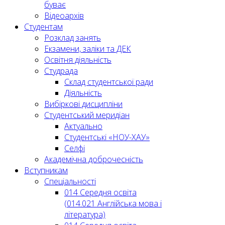
буває
Відеоархів
Студентам
Розклад занять
Екзамени, заліки та ДЕК
Освітня діяльність
Студрада
Склад студентської ради
Діяльність
Вибіркові дисципліни
Студентський меридіан
Актуально
Студентські «НОУ-ХАУ»
Селфі
Академічна доброчесність
Вступникам
Спеціальності
014 Середня освіта
(014.021 Англійська мова і
література)