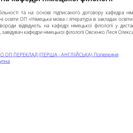
більності та на основі підписаного договору кафедра ні
чі освіти ОП «Німецька мова і література в закладах освіти»
овороди відвідують на кафедрі німецької філології у дист
., завідувач кафедри німецької філології Овсієнко Леся Олекса
О ОП ПЕРЕКЛАД (ПЕРША - АНГЛІЙСЬКА)
Попередня
упна