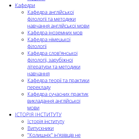
Кафедри
Кафедра англійської
філології та методики
навчання англійської мови
Кафедра іноземних мов
Кафедра німецької
філології
Кафедра слов'янської
філології, зарубіжної
літератури та методики
навчання
Кафедра теорії та практики
перекладу
Кафедра сучасних практик
викладання англійської
мови
ІСТОРІЯ ІНСТИТУТУ
Історія інституту
Випускники
"Колишніх" ін'язівців не