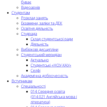
буває
Відеоархів
Студентам
Розклад занять
Екзамени, заліки та ДЕК
Освітня діяльність
Студрада
Склад студентської ради
Діяльність
Вибіркові дисципліни
Студентський меридіан
Актуально
Студентські «НОУ-ХАУ»
Селфі
Академічна доброчесність
Вступникам
Спеціальності
014 Середня освіта
(014.021 Англійська мова і
література)