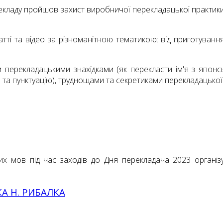
ерекладу пройшов захист виробничої перекладацької практи
тті та відео за різноманітною тематикою: від приготування
перекладацькими знахідками (як перекласти ім'я з японськ
та пунктуацію), труднощами та секретиками перекладацької
их мов під час заходів до Дня перекладача 2023 організу
А Н. РИБАЛКА