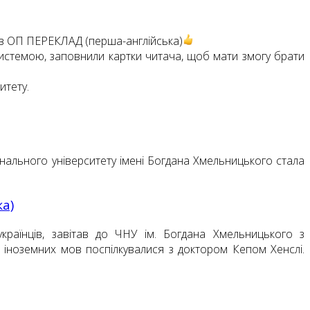
ів ОП ПЕРЕКЛАД (перша-англійська)
истемою, заповнили картки читача, щоб мати змогу брати
итету.
онального університету імені Богдана Хмельницького стала
ка)
українців, завітав до ЧНУ ім. Богдана Хмельницького з
І іноземних мов поспілкувалися з доктором Кепом Хенслі.