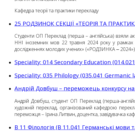
Кафедра теорії та практики перекладу
25 РОДЗИНОК СЕКЦІЇ «ТЕОРІЯ ТА ПРАКТИ
Студенти ОП Переклад (перша – англійська) взяли акт
ННІ іноземних мов 22 травня 2024 року у рамках X
дослідженнях молодих учених» («РОДЗИНКА ‒ 2024»)
Speciality: 014 Secondary Education (014.02
Speciality: 035 Philology (035.041 Germanic 
Андрій Довбуш – переможець конкурсу н
Андрій Довбуш, студент ОП Переклад (перша-англій
художній переклад, організований кафедрою перекла
переможця – Ірина Литвин, доцентка, завідувачка кафе
В 11 Філологія (В 11.041 Германські мови 