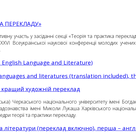
КА ПЕРЕКЛАДУ»
ивну участь у засіданні секції «Теорія та практика перекла
XVI Всеукраїнської наукової конференції молодих учених
.
1 English Language and Literature)
languages and literatures (translation included), 
а кращий художній переклад
ська) Черкаського національного університету імені Бог
дознавства імені Миколи Лукаша Харківського національно
дри теорії та практики перекладу.
та літератури (переклад включно), перша – англ