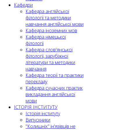
Кафедри
Кафедра англійської
філології та методики
навчання англійської мови
Кафедра іноземних мов
Кафедра німецької
філології
Кафедра слов'янської
філології, зарубіжної
літератури та методики
навчання
Кафедра теорії та практики
перекладу
Кафедра сучасних практик
викладання англійської
мови
ІСТОРІЯ ІНСТИТУТУ
Історія інституту
Випускники
"Колишніх" ін'язівців не