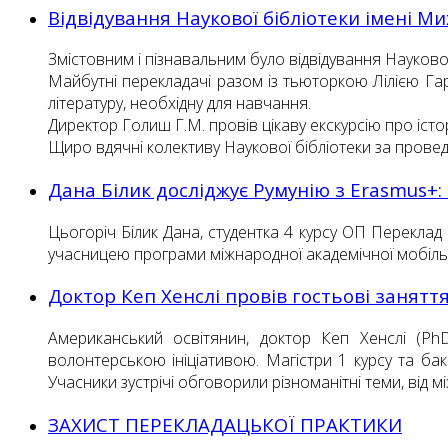
Відвідування Наукової бібліотеки імені 
Змістовним і пізнавальним було відвідування Науков
Майбутні перекладачі разом із тьюторкою Лілією Га
літературу, необхідну для навчання.
Директор Голиш Г.М. провів цікаву екскурсію про істор
Щиро вдячні колективу
Наукової бібліотеки за провед
Дана Білик досліджує Румунію з Erasmus+: 
Цьогоріч Білик Дана, студентка 4 курсу ОП Переклад
учасницею програми міжнародної академічної мобіль
Доктор Кеп Хенслі провів гостьові занятт
Американський освітянин, доктор Кеп Хенслі (PhD
волонтерською ініціативою. Магістри 1 курсу та ба
Учасники зустрічі обговорили різноманітні теми, від 
ЗАХИСТ ПЕРЕКЛАДАЦЬКОЇ ПРАКТИКИ