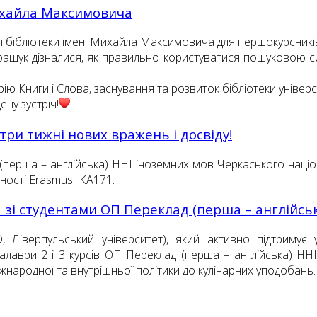
Михайла Максимовича
ої бібліотеки імені Михайла Максимовича для першокурсник
ращук дізналися, як правильно користуватися пошуковою с
ію Книги і Слова, заснування та розвиток бібліотеки універс
ену зустріч!
три тижні нових вражень і досвіду!
 (перша – англійська) ННІ іноземних мов Черкаського наці
ності Erasmus+КА171.
я зі студентами ОП Переклад (перша – англійсь
, Ліверпульський університет), який активно підтримує 
калаври 2 і 3 курсів ОП Переклад (перша – англійська) НН
міжнародної та внутрішньої політики до кулінарних уподобань.