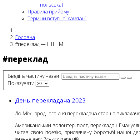
польська)
Правила прийому
Терміни вступної кампанії
Головна
#переклад — ННІ ІМ
#переклад
Введіть частину назви
Показувати
День перекладача 2023
До Міжнародного дня перекладача старша викладачка 
Американський волонтер, поет, перекладач Емануель 
читав свою поезію, присвячену боротьбі нашої дер
знання англійських паремій.