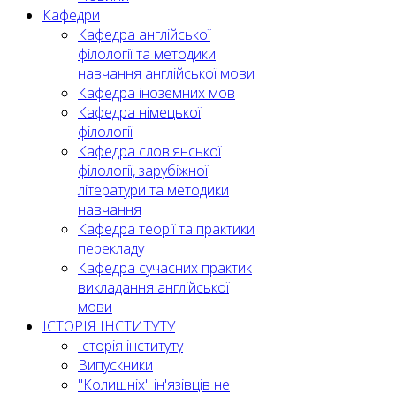
Кафедри
Кафедра англійської
філології та методики
навчання англійської мови
Кафедра іноземних мов
Кафедра німецької
філології
Кафедра слов'янської
філології, зарубіжної
літератури та методики
навчання
Кафедра теорії та практики
перекладу
Кафедра сучасних практик
викладання англійської
мови
ІСТОРІЯ ІНСТИТУТУ
Історія інституту
Випускники
"Колишніх" ін'язівців не