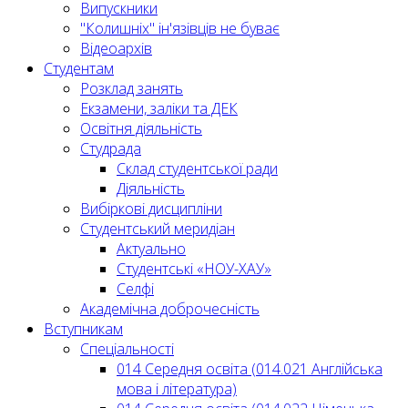
Випускники
"Колишніх" ін'язівців не буває
Відеоархів
Студентам
Розклад занять
Екзамени, заліки та ДЕК
Освітня діяльність
Студрада
Склад студентської ради
Діяльність
Вибіркові дисципліни
Студентський меридіан
Актуально
Студентські «НОУ-ХАУ»
Селфі
Академічна доброчесність
Вступникам
Спеціальності
014 Середня освіта (014.021 Англійська
мова і література)