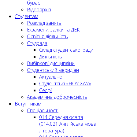
буває
Відеоархів
Студентам
Розклад занять
Екзамени, заліки та ДЕК
Освітня діяльність
Студрада
Склад студентської ради
Діяльність
Вибіркові дисципліни
Студентський меридіан
Актуально
Студентські «НОУ-ХАУ»
Селфі
Академічна доброчесність
Вступникам
Спеціальності
014 Середня освіта
(014.021 Англійська мова і
література)