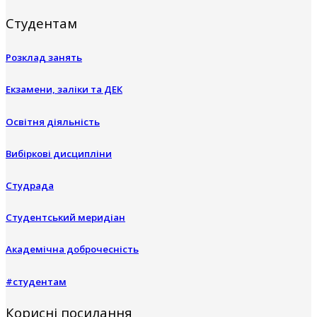
Студентам
Розклад занять
Екзамени, заліки та ДЕК
Освітня діяльність
Вибіркові дисципліни
Студрада
Студентський меридіан
Академічна доброчесність
#студентам
Корисні посилання