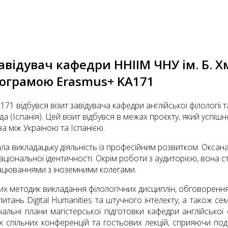
завідувач кафедри ННІІМ ЧНУ ім. Б.
рограмою Erasmus+ KA171
171 відбувся візит завідувача кафедри англійської філологі
а (Іспанія). Цей візит відбувся в межах проєкту, який успіш
а між Україною та Іспанією.
 викладацьку діяльність із професійним розвитком. Оксана З
аціональної ідентичності. Окрім роботи з аудиторією, вона 
рацюваннями з іноземними колегами.
 методик викладання філологічних дисциплін, обговоренн
тань Digital Humanities та штучного інтелекту, а також семі
вчальні плани магістерської підготовки кафедри англійської
спільних конференцій та гостьових лекцій, сприяючи подал