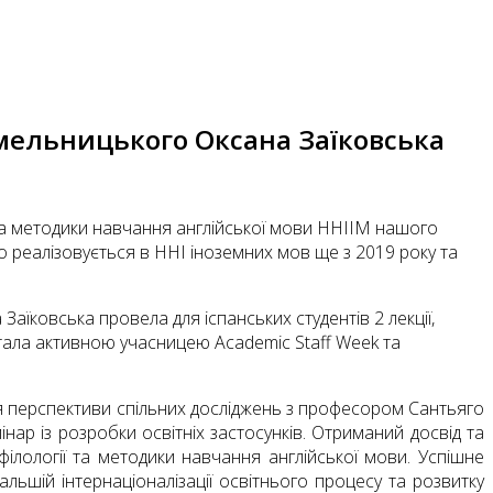
 Хмельницького Оксана Заїковська
ї та методики навчання англійської мови ННІІМ нашого
но реалізовується в ННІ іноземних мов ще з 2019 року та
аїковська провела для іспанських студентів 2 лекції,
стала активною учасницею Academic Staff Week та
я перспективи спільних досліджень з професором Сантьяго
нар із розробки освітніх застосунків. Отриманий досвід та
 філології та методики навчання англійської мови. Успішне
ьшій інтернаціоналізації освітнього процесу та розвитку