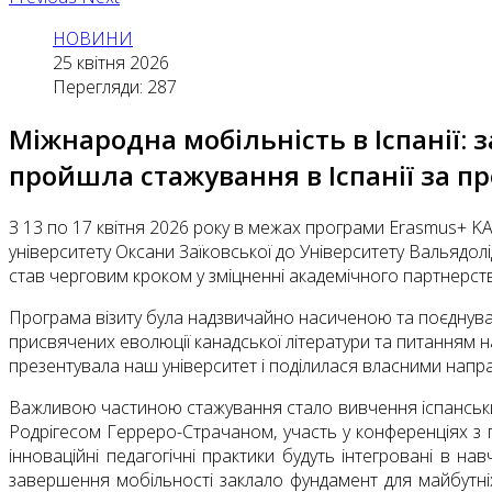
НОВИНИ
25 квітня 2026
Перегляди: 287
Міжнародна мобільність в Іспанії: 
пройшла стажування в Іспанії за п
З 13 по 17 квітня 2026 року в межах програми Erasmus+ KA
університету Оксани Заїковської до Університету Вальядолід
став черговим кроком у зміцненні академічного партнерств
Програма візиту була надзвичайно насиченою та поєднувала
присвячених еволюції канадської літератури та питанням н
презентувала наш університет і поділилася власними нап
Важливою частиною стажування стало вивчення іспанських
Родрігесом Герреро-Страчаном, участь у конференціях з пи
інноваційні педагогічні практики будуть інтегровані в на
завершення мобільності заклало фундамент для майбутніх 