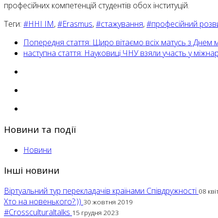
професійних компетенцій студентів обох інституцій.
Теги:
#ННІ ІМ
,
#Erasmus
,
#стажування
,
#професійний розв
Попередня стаття: Щиро вітаємо всіх матусь з Днем м
наступна стаття: Науковиці ЧНУ взяли участь у міжн
Новини та події
Новини
Інші новини
Віртуальний тур перекладачів країнами Співдружності
08 кві
Хто на новенького?:))
30 жовтня 2019
#Crossculturaltalks
15 грудня 2023