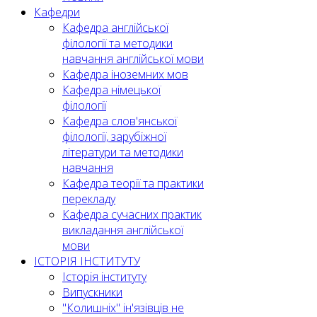
Кафедри
Кафедра англійської
філології та методики
навчання англійської мови
Кафедра іноземних мов
Кафедра німецької
філології
Кафедра слов'янської
філології, зарубіжної
літератури та методики
навчання
Кафедра теорії та практики
перекладу
Кафедра сучасних практик
викладання англійської
мови
ІСТОРІЯ ІНСТИТУТУ
Історія інституту
Випускники
"Колишніх" ін'язівців не