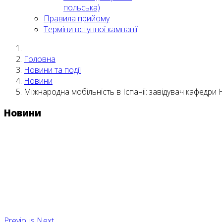
польська)
Правила прийому
Терміни вступної кампанії
Головна
Новини та події
Новини
Міжнародна мобільність в Іспанії: завідувач кафедр
Новини
Previous
Next