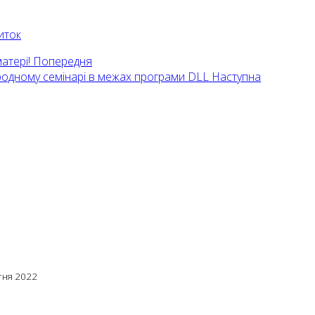
иток
атері!
Попередня
ародному семінарі в межах програми DLL
Наступна
тня 2022