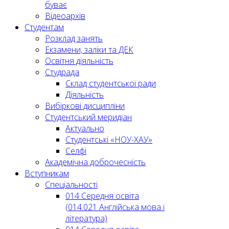
буває
Відеоархів
Студентам
Розклад занять
Екзамени, заліки та ДЕК
Освітня діяльність
Студрада
Склад студентської ради
Діяльність
Вибіркові дисципліни
Студентський меридіан
Актуально
Студентські «НОУ-ХАУ»
Селфі
Академічна доброчесність
Вступникам
Спеціальності
014 Середня освіта
(014.021 Англійська мова і
література)