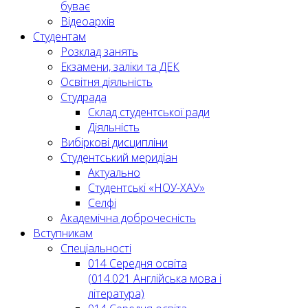
буває
Відеоархів
Студентам
Розклад занять
Екзамени, заліки та ДЕК
Освітня діяльність
Студрада
Склад студентської ради
Діяльність
Вибіркові дисципліни
Студентський меридіан
Актуально
Студентські «НОУ-ХАУ»
Селфі
Академічна доброчесність
Вступникам
Спеціальності
014 Середня освіта
(014.021 Англійська мова і
література)