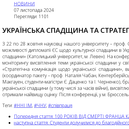
НОВИНИ
07 листопада 2024
Перегляди: 1101
УКРАЇНСЬКА СПАДЩИНА ТА СТРАТЕГ
З 22 по 28 жовтня науковці нашого університету – проф. 
можливості дипломатії ЄС щодо культурної спадщини в Укра
спадщини» (Католицький університет, м. Левен). На конфере
моніторингу висвітлення теми української спадщини у св
«Стратегічна комунікація щодо української спадщини»,
(координатор пакету – проф. Наталія Чабан, Кентерберійськ
Макгауен, студенти-магістри Є. Даценко та І. Черненко), 
української спадщини (у тому числі за часів війни), висвіт
отримали найвищу оцінку. Після конференції, у м. Брюссель
Теги:
#ННІ ІМ
,
#ЧНУ
,
#співпраця
Попередня стаття: 100 РОКІВ ВІД СМЕРТІ ФРАНЦА
наступна стаття: Студенти долучилися до благодійно