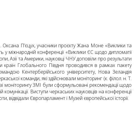
н. Оксана П’єцух, учасники проєкту Жана Моне «Виклики та
сть у міжнародній конференції «Виклики ЄС щодо дипломатії
опи, Азії та Америки, науковці ЧНУ доповіли про результати
сти країн Глобального Півдня проводився в рамках пакету
омандою Кентерберійського університету, Нова Зеландія
ської команди, які здійснювали моніторинг (к. філол. н. Т.
таві моніторингу ЗМІ були сформульовані рекомендації щодо
ій комунікації. Виступи черкаських науковців на конференції
и, відвідали Європарламент і Музей європейської історії.