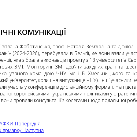
ІЧНІ КОМУНІКАЦІЇ
Світлана Жаботинська, проф. Наталія Земзюліна та д.філол.
їні» (2024-2026), перебували в Бельгії, де вони взяли уча
нції, яка зібрала виконавців проєкту з 18 університетів Євр
ітових ЗМІ. Моніторинг ЗМІ дев’яти західних країн та ше
 виконуваного командою ЧНУ імені Б. Хмельницького та к
ий університет, колишня випускниця ЧНУ). Інші учасники черка
брали участь у конференції в дистанційному форматі. На підс
люваної європейськими і українськими політиками у стратегічн
 вони провели консультації з колегами щодо подальшої робот
 КАФКИ
Попередня
го ярмарку
Наступна