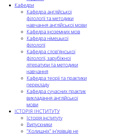
Кафедри
Кафедра англійської
філології та методики
навчання англійської мови
Кафедра іноземних мов
Кафедра німецької
філології
Кафедра слов'янської
філології, зарубіжної
літератури та методики
навчання
Кафедра теорії та практики
перекладу
Кафедра сучасних практик
викладання англійської
мови
ІСТОРІЯ ІНСТИТУТУ
Історія інституту
Випускники
"Колишніх" ін'язівців не