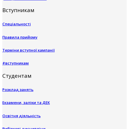
Вступникам
Спеціальності
Правила прийому
Терміни вступної кампанії
#вступникам
Студентам
Розклад занять
Екзамени, заліки та ДЕК
Освітня діяльність
Вибіркові дисципліни