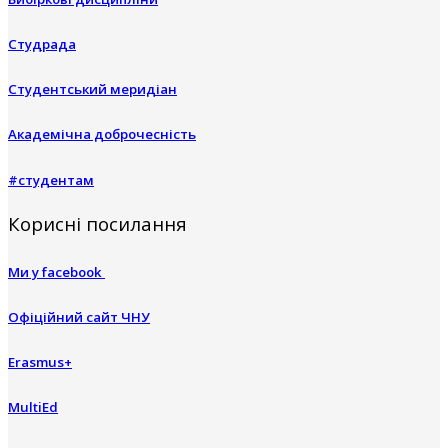
Студрада
Студентський меридіан
Академічна доброчесність
#студентам
Корисні посилання
Ми у facebook
Офіційний сайт ЧНУ
Erasmus+
MultiEd