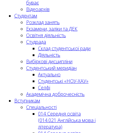
буває
Відеоархів
Студентам
Розклад занять
Екзамени, заліки та ДЕК
Освітня діяльність
Студрада
Склад студентської ради
Діяльність
Вибіркові дисципліни
Студентський меридіан
Актуально
Студентські «НОУ-ХАУ»
Селфі
Академічна доброчесність
Вступникам
Спеціальності
014 Середня освіта
(014.021 Англійська мова і
література)