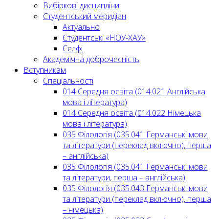
Вибіркові дисципліни
Студентський меридіан
Актуально
Студентські «НОУ-ХАУ»
Селфі
Академічна доброчесність
Вступникам
Спеціальності
014 Середня освіта (014.021 Англійська
мова і література)
014 Середня освіта (014.022 Німецька
мова і література)
035 Філологія (035.041 Германські мови
та літератури (переклад включно), перша
– англійська)
035 Філологія (035.041 Германські мови
та літератури, перша – англійська)
035 Філологія (035.043 Германські мови
та літератури (переклад включно), перша
– німецька)