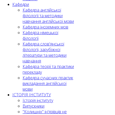
Кафедри
Кафедра англійської
філології та методики
навчання англійської мови
Кафедра іноземних мов
Кафедра німецької
філології
Кафедра слов'янської
філології, зарубіжної
літератури та методики
навчання
Кафедра теорії та практики
перекладу
Кафедра сучасних практик
викладання англійської
мови
ІСТОРІЯ ІНСТИТУТУ
Історія інституту
Випускники
"Колишніх" ін'язівців не