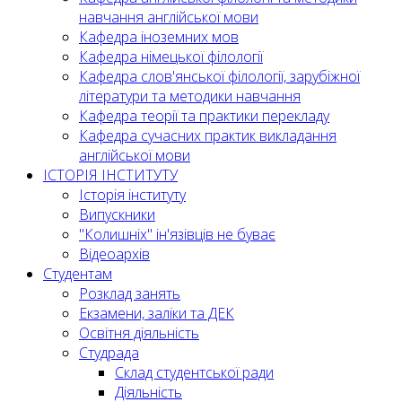
навчання англійської мови
Кафедра іноземних мов
Кафедра німецької філології
Кафедра слов'янської філології, зарубіжної
літератури та методики навчання
Кафедра теорії та практики перекладу
Кафедра сучасних практик викладання
англійської мови
ІСТОРІЯ ІНСТИТУТУ
Історія інституту
Випускники
"Колишніх" ін'язівців не буває
Відеоархів
Студентам
Розклад занять
Екзамени, заліки та ДЕК
Освітня діяльність
Студрада
Склад студентської ради
Діяльність