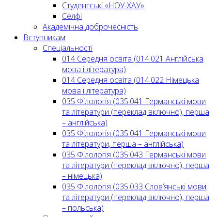
Студентські «НОУ-ХАУ»
Селфі
Академічна доброчесність
Вступникам
Спеціальності
014 Середня освіта (014.021 Англійська
мова і література)
014 Середня освіта (014.022 Німецька
мова і література)
035 Філологія (035.041 Германські мови
та літератури (переклад включно), перша
– англійська)
035 Філологія (035.041 Германські мови
та літератури, перша – англійська)
035 Філологія (035.043 Германські мови
та літератури (переклад включно), перша
– німецька)
035 Філологія (035.033 Слов’янські мови
та літератури (переклад включно), перша
– польська)