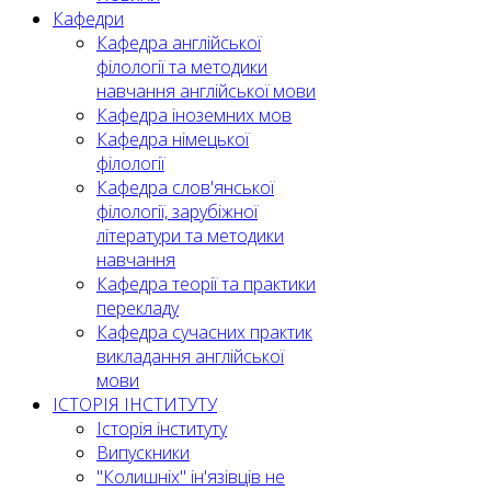
Кафедри
Кафедра англійської
філології та методики
навчання англійської мови
Кафедра іноземних мов
Кафедра німецької
філології
Кафедра слов'янської
філології, зарубіжної
літератури та методики
навчання
Кафедра теорії та практики
перекладу
Кафедра сучасних практик
викладання англійської
мови
ІСТОРІЯ ІНСТИТУТУ
Історія інституту
Випускники
"Колишніх" ін'язівців не