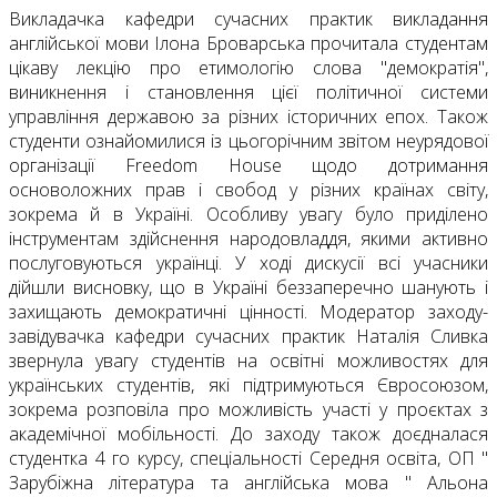
Викладачка кафедри сучасних практик викладання
англійської мови Ілона Броварська прочитала студентам
цікаву лекцію про етимологію слова "демократія",
виникнення і становлення цієї політичної системи
управління державою за різних історичних епох. Також
студенти ознайомилися із цьогорічним звітом неурядової
організації Freedom House щодо дотримання
основоложних прав і свобод у різних країнах світу,
зокрема й в Україні. Особливу увагу було приділено
інструментам здійснення народовладдя, якими активно
послуговуються українці. У ході дискусії всі учасники
дійшли висновку, що в Україні беззаперечно шанують і
захищають демократичні цінності. Модератор заходу-
завідувачка кафедри сучасних практик Наталія Сливка
звернула увагу студентів на освітні можливостях для
українських студентів, які підтримуються Євросоюзом,
зокрема розповіла про можливість участі у проєктах з
академічної мобільності. До заходу також доєдналася
студентка 4 го курсу, спеціальності Середня освіта, ОП "
Зарубіжна література та англійська мова " Альона