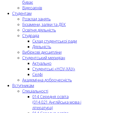
буває
Відеоархів
Студентам
Розклад занять
Екзамени, заліки та ДЕК
Освітня діяльність
Студрада
Склад студентської ради
Діяльність
Вибіркові дисципліни
Студентський меридіан
Актуально
Студентські «НОУ-ХАУ»
Селфі
Академічна доброчесність
Вступникам
Спеціальності
014 Середня освіта
(014.021 Англійська мова і
література)