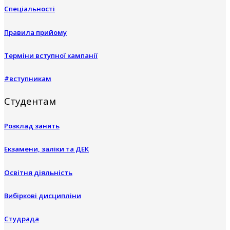
Спеціальності
Правила прийому
Терміни вступної кампанії
#вступникам
Студентам
Розклад занять
Екзамени, заліки та ДЕК
Освітня діяльність
Вибіркові дисципліни
Студрада