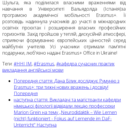
Шульга, яка поділилася власними враженнями від
навчання в Університеті Вальядоліда (Іспанія)за
програмою академічної мобільності Erasmus+. Її
розповідь надихнула учасників до участі в міжнародних
освітніх проєктах і розширення власних професійних
горизонтів. Захід пройшов у теплій, дискусійній атмосфері,
сприяючи формуванню європейських цінностей серед
майбутніх учителів. Усі учасники отримали пам'ятні
подарунки, люб'язно надані Erasmus+ Office in Ukraine!
Теги:
#ННІ ІМ
,
#Erasmus
,
#кафедра сучасних практик
викладання англійської мови
Попередня стаття: Дана Білик досліджує Румунію з
Erasmus+: три тижні нових вражень і досвіду!
Попередня
наступна стаття: Викладачі та магістранти кафедри
німецької філології відвідали лекцію професорки
Marion Grein на тему „Neurodidaktik – Wie Lernen
(nicht) funktioniert - Fokus auf Lernende im DaF-
Unterricht“
Наступна