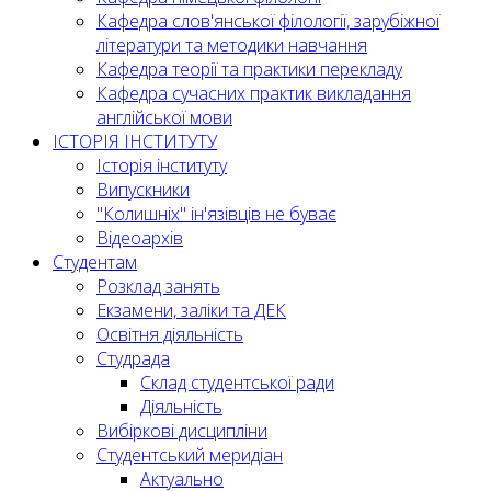
Кафедра слов'янської філології, зарубіжної
літератури та методики навчання
Кафедра теорії та практики перекладу
Кафедра сучасних практик викладання
англійської мови
ІСТОРІЯ ІНСТИТУТУ
Історія інституту
Випускники
"Колишніх" ін'язівців не буває
Відеоархів
Студентам
Розклад занять
Екзамени, заліки та ДЕК
Освітня діяльність
Студрада
Склад студентської ради
Діяльність
Вибіркові дисципліни
Студентський меридіан
Актуально