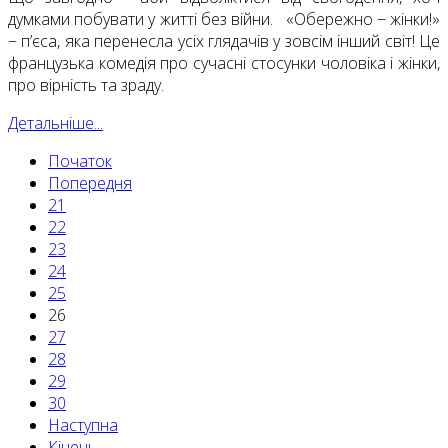
думками побувати у житті без війни. «Обережно − жінки!»
− п’єса, яка перенесла усіх глядачів у зовсім інший світ! Це
французька комедія про сучасні стосунки чоловіка і жінки,
про вірність та зраду.
Детальніше...
Початок
Попередня
21
22
23
24
25
26
27
28
29
30
Наступна
Кінець