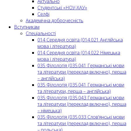
Актуально
Студентські «НОУ-ХАУ»
Селфі
Академічна доброчесність
Вступникам
Спеціальності
014 Середня освіта (014.021 Англійська
мова і література)
014 Середня освіта (014.022 Німецька
мова і література)
035 Філологія (035.041 Германські мови
та літератури (переклад включно), перша
– англійська)
035 Філологія (035.041 Германські мови
та літератури, перша – англійська)
035 Філологія (035.043 Германські мови
та літератури (переклад включно), перша
– німецька)
035 Філологія (035.033 Слов’янські мови
та літератури (переклад включно), перша
– польська)