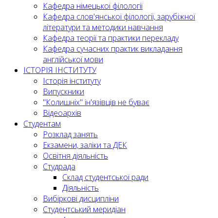
Кафедра німецької філології
Кафедра слов'янської філології, зарубіжної
літератури та методики навчання
Кафедра теорії та практики перекладу
Кафедра сучасних практик викладання
англійської мови
ІСТОРІЯ ІНСТИТУТУ
Історія інституту
Випускники
"Колишніх" ін'язівців не буває
Відеоархів
Студентам
Розклад занять
Екзамени, заліки та ДЕК
Освітня діяльність
Студрада
Склад студентської ради
Діяльність
Вибіркові дисципліни
Студентський меридіан