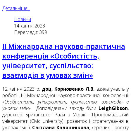
Детальніше...
Новини
14 квітня 2023
Перегляди: 399
ІІ Міжнародна науково-практична
конференція «Особистість,
університет, суспільство:
взаємодія в умовах змін»
12 квітня 2023 р.
доц. Корновенко Л.В.
взяла участь у
роботі ІІ-ї Міжнародної науково-практичної конференції
«Особистість, університет, суспільство: взаємодія в
умовах змін»
. Доповідачами заходу були
Leigh
Gibson
,
директор Британської Ради в Україні (Прогромадський
університет (Civic university): розвиток і стратегування в
умовах змін);
Світлана Калашнікова
, керівник Проєкту