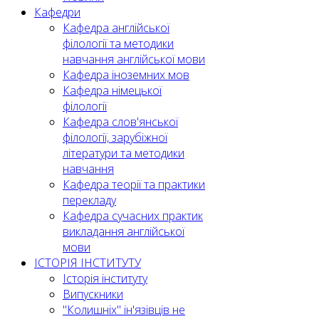
Кафедри
Кафедра англійської
філології та методики
навчання англійської мови
Кафедра іноземних мов
Кафедра німецької
філології
Кафедра слов'янської
філології, зарубіжної
літератури та методики
навчання
Кафедра теорії та практики
перекладу
Кафедра сучасних практик
викладання англійської
мови
ІСТОРІЯ ІНСТИТУТУ
Історія інституту
Випускники
"Колишніх" ін'язівців не