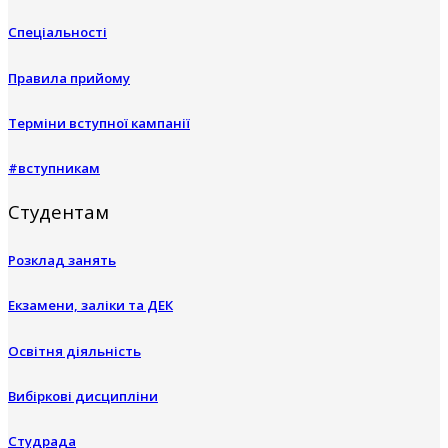
Спеціальності
Правила прийому
Терміни вступної кампанії
#вступникам
Студентам
Розклад занять
Екзамени, заліки та ДЕК
Освітня діяльність
Вибіркові дисципліни
Студрада