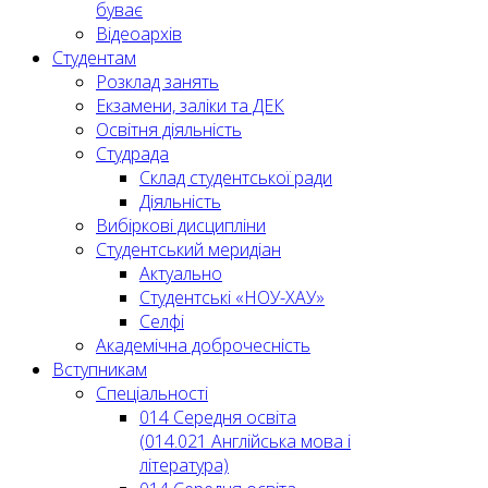
буває
Відеоархів
Студентам
Розклад занять
Екзамени, заліки та ДЕК
Освітня діяльність
Студрада
Склад студентської ради
Діяльність
Вибіркові дисципліни
Студентський меридіан
Актуально
Студентські «НОУ-ХАУ»
Селфі
Академічна доброчесність
Вступникам
Спеціальності
014 Середня освіта
(014.021 Англійська мова і
література)