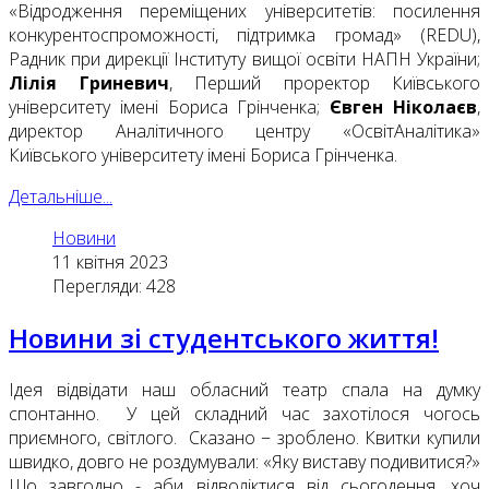
«Відродження переміщених університетів: посилення
конкурентоспроможності, підтримка громад» (REDU),
Радник при дирекції Інституту вищої освіти НАПН України;
Лілія Гриневич
, Перший проректор Київського
університету імені Бориса Грінченка;
Євген Ніколаєв
,
директор Аналітичного центру «ОсвітАналітика»
Київського університету імені Бориса Грінченка.
Детальніше...
Новини
11 квітня 2023
Перегляди: 428
Новини зі студентського життя!
Ідея відвідати наш обласний театр спала на думку
спонтанно. У цей складний час захотілося чогось
приємного, світлого. Сказано − зроблено. Квитки купили
швидко, довго не роздумували: «Яку виставу подивитися?»
Що завгодно - аби відволіктися від сьогодення, хоч