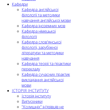
Кафедри
Кафедра англійської
філології та методики
навчання англійської мови
Кафедра іноземних мов
Кафедра німецької
філології
Кафедра слов'янської
філології, зарубіжної
літератури та методики
навчання
Кафедра теорії та практики
перекладу
Кафедра сучасних практик
викладання англійської
мови
ІСТОРІЯ ІНСТИТУТУ
Історія інституту
Випускники
"Колишніх" ін'язівців не