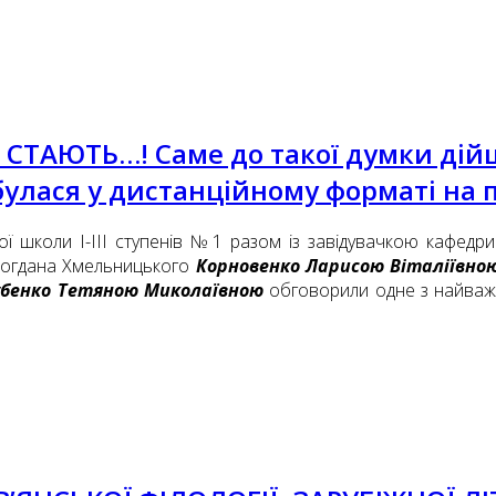
ТАЮТЬ…! Саме до такої думки дій
дбулася у дистанційному форматі на
ьої школи І-ІІІ ступенів №1 разом із завідувачкою кафедри 
 Богдана Хмельницького
Корновенко Ларисою Віталіївно
убенко Тетяною Миколаївною
обговорили одне з найважл