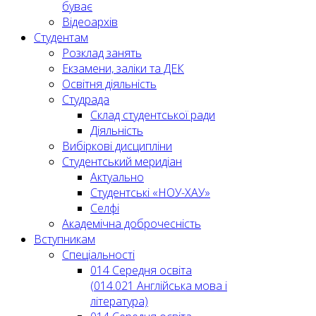
буває
Відеоархів
Студентам
Розклад занять
Екзамени, заліки та ДЕК
Освітня діяльність
Студрада
Склад студентської ради
Діяльність
Вибіркові дисципліни
Студентський меридіан
Актуально
Студентські «НОУ-ХАУ»
Селфі
Академічна доброчесність
Вступникам
Спеціальності
014 Середня освіта
(014.021 Англійська мова і
література)