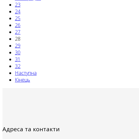
23
24
25
26
27
28
29
30
31
32
Наступна
Кінець
Адреса та контакти