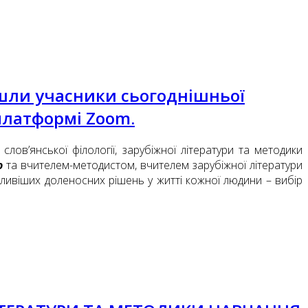
шли учасники сьогоднішньої
 платформі Zoom.
слов’янської філології, зарубіжної літератури та методики
ю
та вчителем-методистом, вчителем зарубіжної літератури
ивіших доленосних рішень у житті кожної людини – вибір