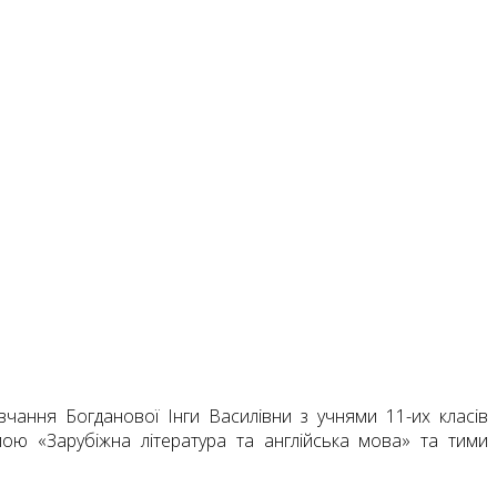
авчання Богданової Інги Василівни з учнями 11-их класів
мою «Зарубіжна література та англійська мова» та тими