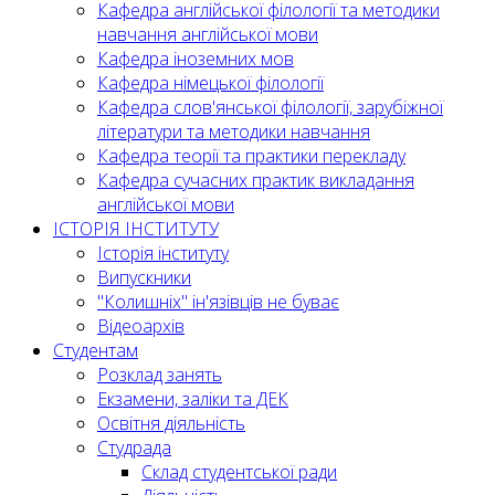
Кафедра англійської філології та методики
навчання англійської мови
Кафедра іноземних мов
Кафедра німецької філології
Кафедра слов'янської філології, зарубіжної
літератури та методики навчання
Кафедра теорії та практики перекладу
Кафедра сучасних практик викладання
англійської мови
ІСТОРІЯ ІНСТИТУТУ
Історія інституту
Випускники
"Колишніх" ін'язівців не буває
Відеоархів
Студентам
Розклад занять
Екзамени, заліки та ДЕК
Освітня діяльність
Студрада
Склад студентської ради