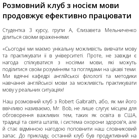
Розмовний клуб з носієм мови
продовжує ефективно працювати
Студентка 3 курсу, групи А, Єлизавета Мельниченко
ділиться своїми враженнями:
«Сьогодні ми маємо унікальну можливість вивчати мову
та практикувати її в університеті. Проте, не завжди є
нагода спілкуватися з носіями мови, які можуть
поділитися своїм розумінням та поглядами на цікаві теми.
Ми вдячні кафедрі англійської філології та методики
навчання англійської мови за можливість практикувати
мову у реальних ситуаціях!
Наш розмовний клуб з Robert Galbraith, або, як ми його
ввічливо називаємо, Mr. Bob, не лише слугує місцем для
обговорення важливих тем, таких як освіта в США,
традиції та свята штатів, і система охорони здоров'я, але
й стає відмінною нагодою поповнити наш словниковий
запас. До прикладу, останній клуб був продуктивний на