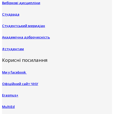
Вибіркові дисципліни
Студрада
Студентський меридіан
Академічна доброчесність
#студентам
Корисні посилання
Ми у facebook
Офіційний сайт ЧНУ
Erasmus+
MultiEd