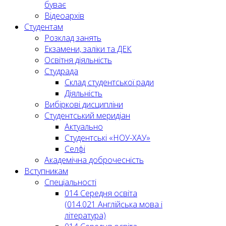
буває
Відеоархів
Студентам
Розклад занять
Екзамени, заліки та ДЕК
Освітня діяльність
Студрада
Склад студентської ради
Діяльність
Вибіркові дисципліни
Студентський меридіан
Актуально
Студентські «НОУ-ХАУ»
Селфі
Академічна доброчесність
Вступникам
Спеціальності
014 Середня освіта
(014.021 Англійська мова і
література)