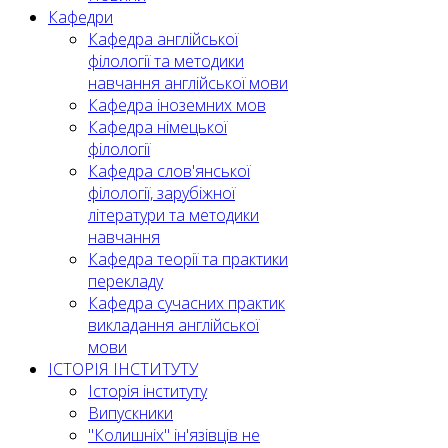
Кафедри
Кафедра англійської
філології та методики
навчання англійської мови
Кафедра іноземних мов
Кафедра німецької
філології
Кафедра слов'янської
філології, зарубіжної
літератури та методики
навчання
Кафедра теорії та практики
перекладу
Кафедра сучасних практик
викладання англійської
мови
ІСТОРІЯ ІНСТИТУТУ
Історія інституту
Випускники
"Колишніх" ін'язівців не