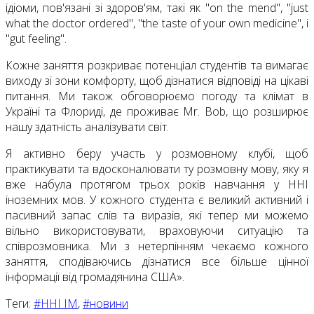
ідіоми, пов'язані зі здоров'ям, такі як "on the mend", "just
what the doctor ordered", "the taste of your own medicine", і
"gut feeling".
Кожне заняття розкриває потенціал студентів та вимагає
виходу зі зони комфорту, щоб дізнатися відповіді на цікаві
питання. Ми також обговорюємо погоду та клімат в
Україні та Флориді, де проживає Mr. Bob, що розширює
нашу здатність аналізувати світ.
Я активно беру участь у розмовному клубі, щоб
практикувати та вдосконалювати ту розмовну мову, яку я
вже набула протягом трьох років навчання у ННІ
іноземних мов. У кожного студента є великий активний і
пасивний запас слів та виразів, які тепер ми можемо
вільно використовувати, враховуючи ситуацію та
співрозмовника. Ми з нетерпінням чекаємо кожного
заняття, сподіваючись дізнатися все більше цінної
інформації від громадянина США».
Теги:
#ННІ ІМ
,
#новини