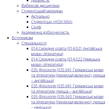
Діяльність
Вибіркові дисципліни
Студентський меридіан
Актуально
Студентські «НОУ-ХАУ»
Селфі
Академічна доброчесність
Вступникам
Спеціальності
014 Середня освіта (014.021 Англійська
мова і література)
014 Середня освіта (014.022 Німецька
мова і література)
035 Філологія (035.041 Германські мови
та літератури (переклад включно), перша
– англійська)
035 Філологія (035.041 Германські мови
та літератури, перша – англійська)
035 Філологія (035.043 Германські мови
та літератури (переклад включно), перша
– німецька)