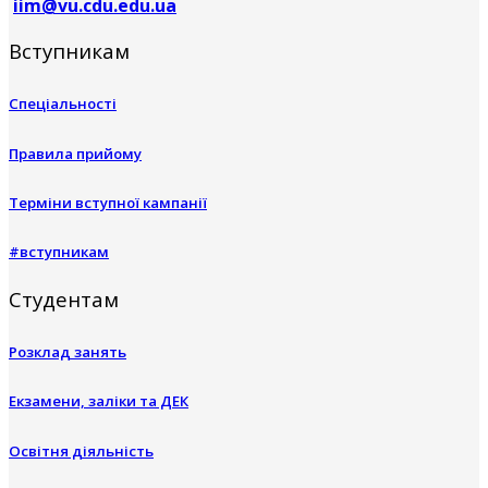
iim@vu.cdu.edu.ua
Вступникам
Спеціальності
Правила прийому
Терміни вступної кампанії
#вступникам
Студентам
Розклад занять
Екзамени, заліки та ДЕК
Освітня діяльність