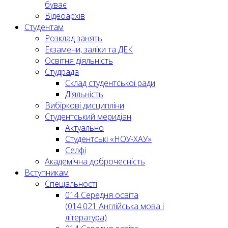
буває
Відеоархів
Студентам
Розклад занять
Екзамени, заліки та ДЕК
Освітня діяльність
Студрада
Склад студентської ради
Діяльність
Вибіркові дисципліни
Студентський меридіан
Актуально
Студентські «НОУ-ХАУ»
Селфі
Академічна доброчесність
Вступникам
Спеціальності
014 Середня освіта
(014.021 Англійська мова і
література)