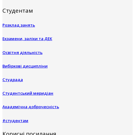
Студентам
Розклад занять
Екзамени, заліки та ДЕК
Освітня діяльність
Вибіркові дисципліни
Студрада
Студентський меридіан
Академічна доброчесність
#студентам
Корисні посилання