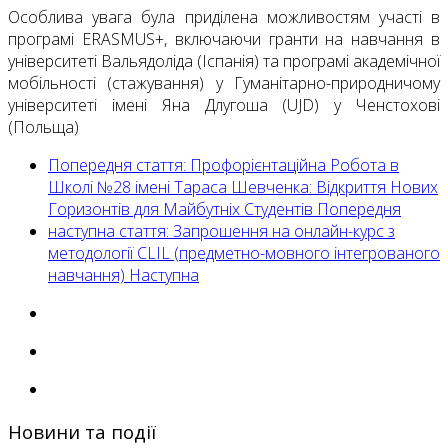
Особлива увага була приділена можливостям участі в
програмі ERASMUS+, включаючи гранти на навчання в
університеті Вальядоліда (Іспанія) та програмі академічної
мобільності (стажування) у Гуманітарно-природничому
університеті імені Яна Длугоша (UJD) у Ченстохові
(Польща)
Попередня стаття: Профорієнтаційна Робота в
Школі №28 імені Тараса Шевченка: Відкриття Нових
Горизонтів для Майбутніх Студентів
Попередня
наступна стаття: Запрошення на онлайн-курс з
методології CLIL (предметно-мовного інтегрованого
навчання)
Наступна
Новини та події