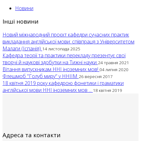
Новини
Інші новини
Новий міжнародний проєкт кафедри сучасних практик
викладання англійської мови: співпраця з Університетом
Малаги (Іспанія)
14 листопада 2025
Кафедра теорії та практики перекладу презентує свої
творчі й наукові здобутки на Тижні науки
24 травня 2021
Вітання випускникам ННІ іноземних мов!
04 липня 2020
Флешмоб "Голуб миру" у ННІІМ
26 вересня 2017
18 квітня 2019 року кафедрою фонетики і граматики
англійської мови ННІ іноземних мов ...
18 квітня 2019
Адреса та контакти