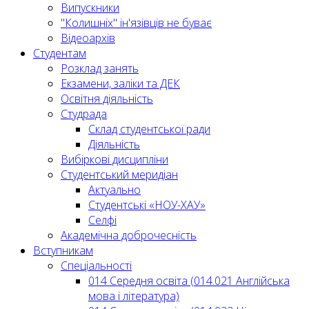
Випускники
"Колишніх" ін'язівців не буває
Відеоархів
Студентам
Розклад занять
Екзамени, заліки та ДЕК
Освітня діяльність
Студрада
Склад студентської ради
Діяльність
Вибіркові дисципліни
Студентський меридіан
Актуально
Студентські «НОУ-ХАУ»
Селфі
Академічна доброчесність
Вступникам
Спеціальності
014 Середня освіта (014.021 Англійська
мова і література)