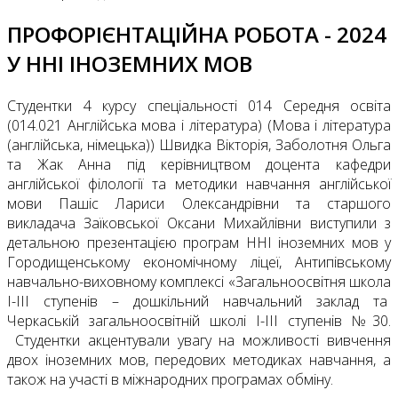
ПРОФОРІЄНТАЦІЙНА РОБОТА - 2024
У ННІ ІНОЗЕМНИХ МОВ
Студентки 4 курсу спеціальності 014 Середня освіта
(014.021 Англійська мова і література) (Мова і література
(англійська, німецька)) Швидка Вікторія, Заболотня Ольга
та Жак Анна під керівництвом доцента кафедри
англійської філології та методики навчання англійської
мови Пашіс Лариси Олександрівни та старшого
викладача Заїковської Оксани Михайлівни виступили з
детальною презентацією програм ННІ іноземних мов у
Городищенському економічному ліцеї, Антипівському
навчально-виховному комплексі «Загальноосвітня школа
І-ІІІ ступенів – дошкільний навчальний заклад та
Черкаській загальноосвітній школі І-ІІІ ступенів №30.
Студентки акцентували увагу на можливості вивчення
двох іноземних мов, передових методиках навчання, а
також на участі в міжнародних програмах обміну.