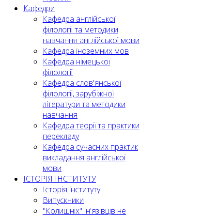
Кафедри
Кафедра англійської
філології та методики
навчання англійської мови
Кафедра іноземних мов
Кафедра німецької
філології
Кафедра слов'янської
філології, зарубіжної
літератури та методики
навчання
Кафедра теорії та практики
перекладу
Кафедра сучасних практик
викладання англійської
мови
ІСТОРІЯ ІНСТИТУТУ
Історія інституту
Випускники
"Колишніх" ін'язівців не