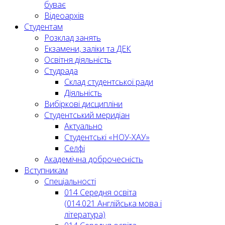
буває
Відеоархів
Студентам
Розклад занять
Екзамени, заліки та ДЕК
Освітня діяльність
Студрада
Склад студентської ради
Діяльність
Вибіркові дисципліни
Студентський меридіан
Актуально
Студентські «НОУ-ХАУ»
Селфі
Академічна доброчесність
Вступникам
Спеціальності
014 Середня освіта
(014.021 Англійська мова і
література)