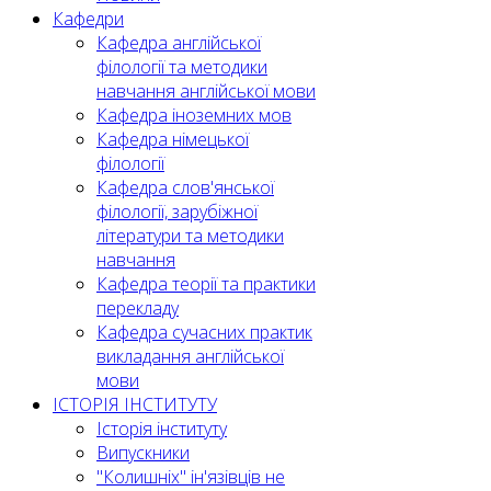
Кафедри
Кафедра англійської
філології та методики
навчання англійської мови
Кафедра іноземних мов
Кафедра німецької
філології
Кафедра слов'янської
філології, зарубіжної
літератури та методики
навчання
Кафедра теорії та практики
перекладу
Кафедра сучасних практик
викладання англійської
мови
ІСТОРІЯ ІНСТИТУТУ
Історія інституту
Випускники
"Колишніх" ін'язівців не