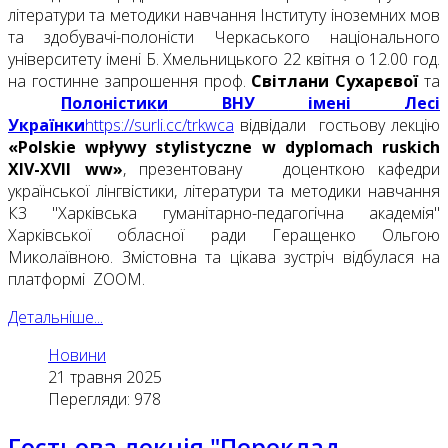
літератури та методики навчання Інституту іноземних мов
та здобувачі-полоністи Черкаського національного
університету імені Б. Хмельницького 22 квітня о 12.00 год.
на гостинне запрошення проф.
Світлани Сухарєвої
та
Полоністик
и
ВНУ імені Лесі
Українки
https://surli.cc/trkwca
відвідали гостьову лекцію
«
Polskie wpływy stylistyczne w dyplomach ruskich
XIV-XVII ww
»
, презентовану доценткою кафедри
української лінгвістики, літератури та методики навчання
КЗ "Харківська гуманітарно-педагогічна академія"
Харківської обласної ради Геращенко Ольгою
Миколаївною. Змістовна та цікава зустріч відбулася на
платформі ZOOM.
Детальніше...
Новини
21 травня 2025
Перегляди: 978
Гостьова лекція "Переклад