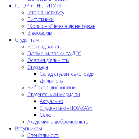
ІСТОРІЯ ІНСТИТУТУ
Історія інституту
Випускники
"Колишніх" ін'язівців не буває
Відеоархів
Студентам
Розклад занять
Екзамени, заліки та ДЕК
Освітня діяльність
Студрада
Склад студентської ради
Діяльність
Вибіркові дисципліни
Студентський меридіан
Актуально
Студентські «НОУ-ХАУ»
Селфі
Академічна доброчесність
Вступникам
Спеціальності