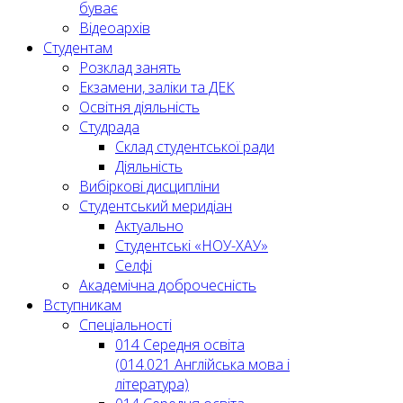
буває
Відеоархів
Студентам
Розклад занять
Екзамени, заліки та ДЕК
Освітня діяльність
Студрада
Склад студентської ради
Діяльність
Вибіркові дисципліни
Студентський меридіан
Актуально
Студентські «НОУ-ХАУ»
Селфі
Академічна доброчесність
Вступникам
Спеціальності
014 Середня освіта
(014.021 Англійська мова і
література)