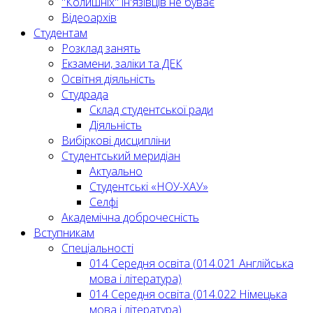
"Колишніх" ін'язівців не буває
Відеоархів
Студентам
Розклад занять
Екзамени, заліки та ДЕК
Освітня діяльність
Студрада
Склад студентської ради
Діяльність
Вибіркові дисципліни
Студентський меридіан
Актуально
Студентські «НОУ-ХАУ»
Селфі
Академічна доброчесність
Вступникам
Спеціальності
014 Середня освіта (014.021 Англійська
мова і література)
014 Середня освіта (014.022 Німецька
мова і література)