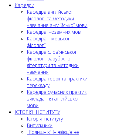
Кафедри
Кафедра англійської
філології та методики
навчання англійської мови
Кафедра іноземних мов
Кафедра німецької
філології
Кафедра слов'янської
філології, зарубіжної
літератури та методики
навчання
Кафедра теорії та практики
перекладу
Кафедра сучасних практик
викладання англійської
мови
ІСТОРІЯ ІНСТИТУТУ
Історія інституту
Випускники
"Колишніх" ін'язівців не