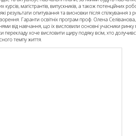
 курсів, магістрантів, випускників, а також потенційних робо
кі результати опитування та висновки після спілкування з
орення. Гаранти освітніх програм проф. Олена Селіванова, д
ннями від навчання, що їх висловили основні учасники ринку 
ки перекладу хоче висловити щиру подяку всім, хто долучив
сного темпу життя.