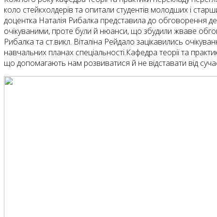
коло стейкхолдерів та опитали студентів молодших і старших
доцентка Наталія Рибалка представила до обговорення дея
очікуваними, проте були й нюанси, що збудили жваве обгов
Рибалка та ст.викл. Віталіна Рейдало зацікавились очікува
навчальних планах спеціальності.Кафедра теорії та практи
що допомагають нам розвиватися й не відставати від суча