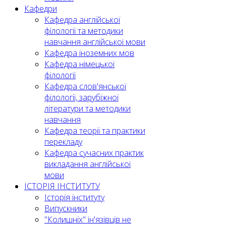
Кафедри
Кафедра англійської
філології та методики
навчання англійської мови
Кафедра іноземних мов
Кафедра німецької
філології
Кафедра слов'янської
філології, зарубіжної
літератури та методики
навчання
Кафедра теорії та практики
перекладу
Кафедра сучасних практик
викладання англійської
мови
ІСТОРІЯ ІНСТИТУТУ
Історія інституту
Випускники
"Колишніх" ін'язівців не