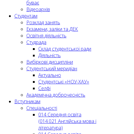
буває
Відеоархів
Студентам
Розклад занять
Екзамени, заліки та ДЕК
Освітня діяльність
Студрада
Склад студентської ради
Діяльність
Вибіркові дисципліни
Студентський меридіан
Актуально
Студентські «НОУ-ХАУ»
Селфі
Академічна доброчесність
Вступникам
Спеціальності
014 Середня освіта
(014.021 Англійська мова і
література)