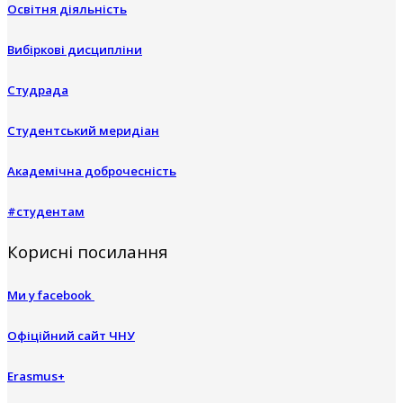
Освітня діяльність
Вибіркові дисципліни
Студрада
Студентський меридіан
Академічна доброчесність
#студентам
Корисні посилання
Ми у facebook
Офіційний сайт ЧНУ
Erasmus+