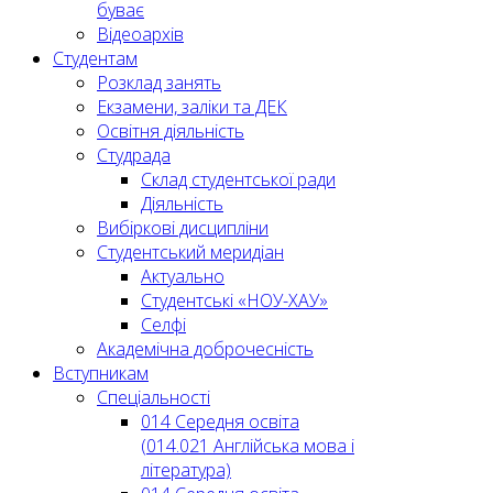
буває
Відеоархів
Студентам
Розклад занять
Екзамени, заліки та ДЕК
Освітня діяльність
Студрада
Склад студентської ради
Діяльність
Вибіркові дисципліни
Студентський меридіан
Актуально
Студентські «НОУ-ХАУ»
Селфі
Академічна доброчесність
Вступникам
Спеціальності
014 Середня освіта
(014.021 Англійська мова і
література)