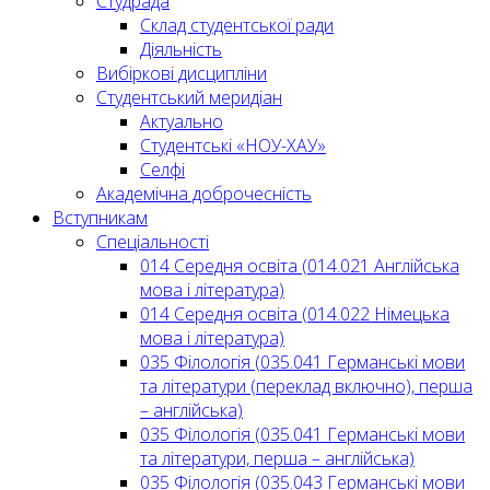
Студрада
Склад студентської ради
Діяльність
Вибіркові дисципліни
Студентський меридіан
Актуально
Студентські «НОУ-ХАУ»
Селфі
Академічна доброчесність
Вступникам
Спеціальності
014 Середня освіта (014.021 Англійська
мова і література)
014 Середня освіта (014.022 Німецька
мова і література)
035 Філологія (035.041 Германські мови
та літератури (переклад включно), перша
– англійська)
035 Філологія (035.041 Германські мови
та літератури, перша – англійська)
035 Філологія (035.043 Германські мови