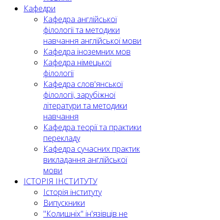
Кафедри
Кафедра англійської
філології та методики
навчання англійської мови
Кафедра іноземних мов
Кафедра німецької
філології
Кафедра слов'янської
філології, зарубіжної
літератури та методики
навчання
Кафедра теорії та практики
перекладу
Кафедра сучасних практик
викладання англійської
мови
ІСТОРІЯ ІНСТИТУТУ
Історія інституту
Випускники
"Колишніх" ін'язівців не