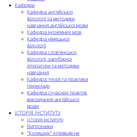
Кафедри
Кафедра англійської
філології та методики
навчання англійської мови
Кафедра іноземних мов
Кафедра німецької
філології
Кафедра слов'янської
філології, зарубіжної
літератури та методики
навчання
Кафедра теорії та практики
перекладу
Кафедра сучасних практик
викладання англійської
мови
ІСТОРІЯ ІНСТИТУТУ
Історія інституту
Випускники
"Колишніх" ін'язівців не