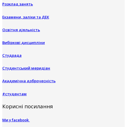
Розклад занять
Екзамени, заліки та ДЕК
Освітня діяльність
Вибіркові дисципліни
Студрада
Студентський меридіан
Академічна доброчесність
#студентам
Корисні посилання
Ми у facebook