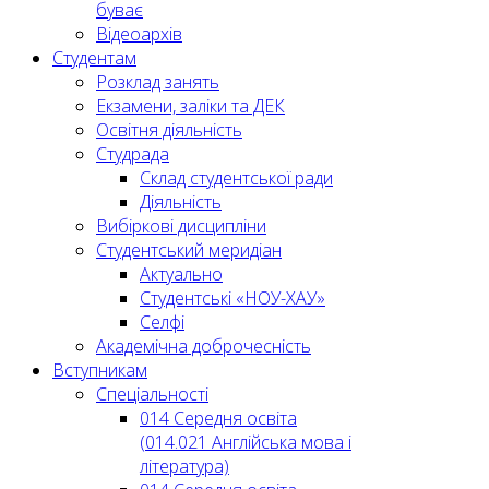
буває
Відеоархів
Студентам
Розклад занять
Екзамени, заліки та ДЕК
Освітня діяльність
Студрада
Склад студентської ради
Діяльність
Вибіркові дисципліни
Студентський меридіан
Актуально
Студентські «НОУ-ХАУ»
Селфі
Академічна доброчесність
Вступникам
Спеціальності
014 Середня освіта
(014.021 Англійська мова і
література)