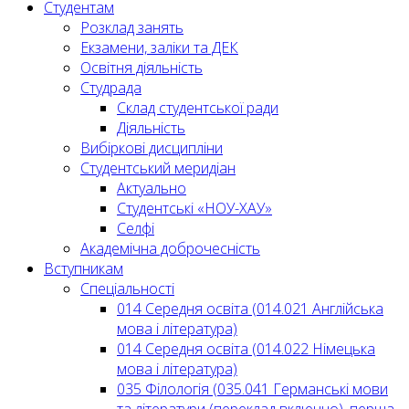
Студентам
Розклад занять
Екзамени, заліки та ДЕК
Освітня діяльність
Студрада
Склад студентської ради
Діяльність
Вибіркові дисципліни
Студентський меридіан
Актуально
Студентські «НОУ-ХАУ»
Селфі
Академічна доброчесність
Вступникам
Спеціальності
014 Середня освіта (014.021 Англійська
мова і література)
014 Середня освіта (014.022 Німецька
мова і література)
035 Філологія (035.041 Германські мови