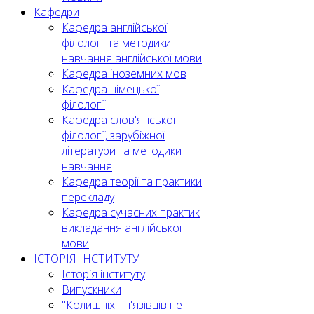
Кафедри
Кафедра англійської
філології та методики
навчання англійської мови
Кафедра іноземних мов
Кафедра німецької
філології
Кафедра слов'янської
філології, зарубіжної
літератури та методики
навчання
Кафедра теорії та практики
перекладу
Кафедра сучасних практик
викладання англійської
мови
ІСТОРІЯ ІНСТИТУТУ
Історія інституту
Випускники
"Колишніх" ін'язівців не