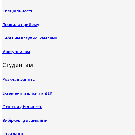
Спеціальності
Правила прийому
Терміни вступної кампанії
#вступникам
Студентам
Розклад занять
Екзамени, заліки та ДЕК
Освітня діяльність
Вибіркові дисципліни
Студрада