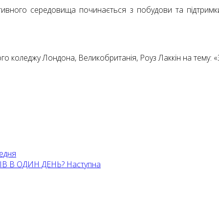
ивного середовища починається з побудови та підтримки
го коледжу Лондона, Великобританія, Роуз Лаккін на тему: «З
едня
ІВ В ОДИН ДЕНЬ?
Наступна