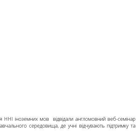
ання ННІ іноземних мов відвідали англомовний веб-семінар
вчального середовища, де учні відчувають підтримку та