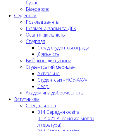
буває
Відеоархів
Студентам
Розклад занять
Екзамени, заліки та ДЕК
Освітня діяльність
Студрада
Склад студентської ради
Діяльність
Вибіркові дисципліни
Студентський меридіан
Актуально
Студентські «НОУ-ХАУ»
Селфі
Академічна доброчесність
Вступникам
Спеціальності
014 Середня освіта
(014.021 Англійська мова і
література)