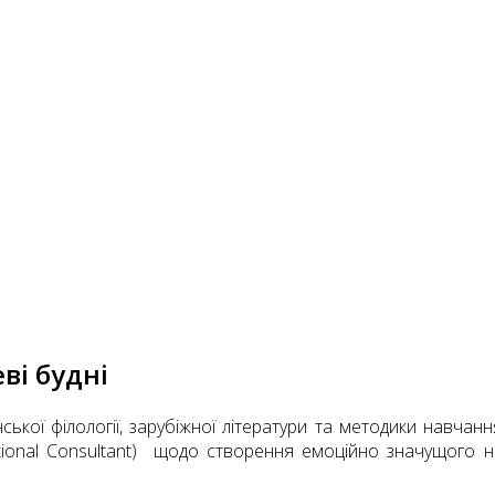
ві будні
нської філології, зарубіжної літератури та методики навч
ional Consultant) щодо створення емоційно значущого на