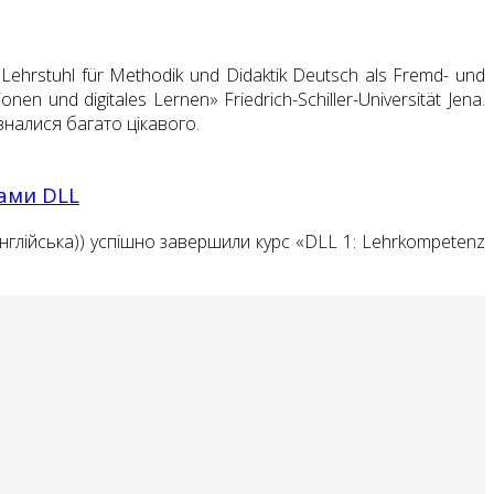
Lehrstuhl für Methodik und Didaktik Deutsch als Fremd- und
en und digitales Lernen» Friedrich-Schiller-Universität Jena.
зналися багато цікавого.
рами DLL
 англійська)) успішно завершили курс «DLL 1: Lehrkompetenz