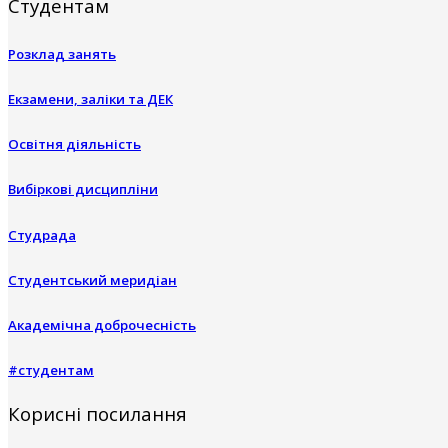
Студентам
Розклад занять
Екзамени, заліки та ДЕК
Освітня діяльність
Вибіркові дисципліни
Студрада
Студентський меридіан
Академічна доброчесність
#студентам
Корисні посилання