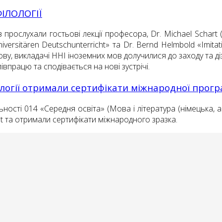
ФІЛОЛОГІЇ
прослухали гостьові лекції професора, Dr. Michael Schart (
versitären Deutschunterricht» та Dr. Bernd Helmbold «Imitation
ову, викладачі ННІ іноземних мов долучилися до заходу та ді
півпрацю та сподівається на нові зустрічі.
ології отримали сертифікати міжнародної прог
льності 014 «Середня освіта» (Мова і література (німецька,
tut та отримали сертифікати міжнародного зразка.