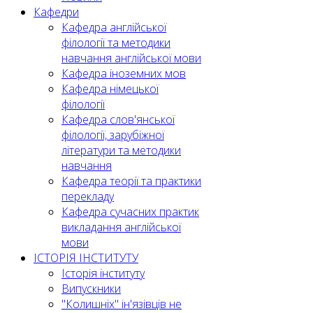
Кафедри
Кафедра англійської
філології та методики
навчання англійської мови
Кафедра іноземних мов
Кафедра німецької
філології
Кафедра слов'янської
філології, зарубіжної
літератури та методики
навчання
Кафедра теорії та практики
перекладу
Кафедра сучасних практик
викладання англійської
мови
ІСТОРІЯ ІНСТИТУТУ
Історія інституту
Випускники
"Колишніх" ін'язівців не