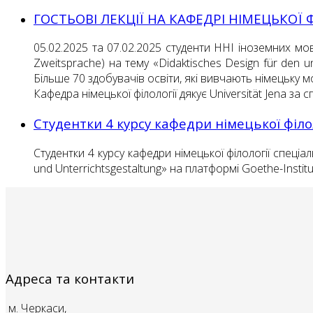
ГОСТЬОВІ ЛЕКЦІЇ НА КАФЕДРІ НІМЕЦЬКОЇ 
05.02.2025 та 07.02.2025 студенти ННІ іноземних мов 
Zweitsprache) на тему «Didaktisches Design für den uni
Більше 70 здобувачів освіти, які вивчають німецьку м
Кафедра німецької філології дякує Universität Jena за с
Студентки 4 курсу кафедри німецької філ
Студентки 4 курсу кафедри німецької філології спеціа
und Unterrichtsgestaltung» на платформі Goethe-Insti
Адреса та контакти
м. Черкаси,