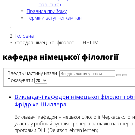
польська)
Правила прийому
Терміни вступної кампанії
Головна
кафедра німецької філології — ННІ ІМ
кафедра німецької філології
Введіть частину назви
Показувати
Викладачі кафедри німецької філології об
Фрідріха Шиллера
Викладачі кафедри німецької філології Черкаського
участь у робочій зустрічі тренерів закладів-партнері
програми DLL (Deutsch lehren lernen).