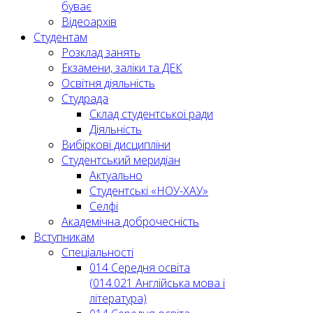
буває
Відеоархів
Студентам
Розклад занять
Екзамени, заліки та ДЕК
Освітня діяльність
Студрада
Склад студентської ради
Діяльність
Вибіркові дисципліни
Студентський меридіан
Актуально
Студентські «НОУ-ХАУ»
Селфі
Академічна доброчесність
Вступникам
Спеціальності
014 Середня освіта
(014.021 Англійська мова і
література)