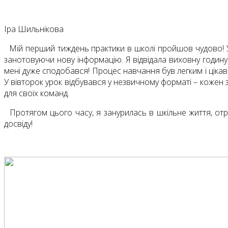
Іра Шильнікова
Мій перший тиждень практики в школі пройшов чудово! У
занотовуючи нову інформацію. Я відвідала виховну годину,
мені дуже сподобався! Процес навчання був легким і цікав
У вівторок урок відбувався у незвичному форматі – кожен 
для своїх команд.
Протягом цього часу, я занурилась в шкільне життя, отр
досвіду!