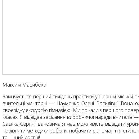
Максим Мацибока
Закінчується перший тиждень практики у Першій міській гі
вчительці-менторці — Науменко Олені Василівні. Вона о
своєрідну екскурсію гімназією. Ми почали з першого поверх
класах. Я відвідав засідання виробничої наради вчителів
Саєнка Сергія Івановича я мав можливість відвідати уроки
порівняти методики роботи, побачити різноманіття стилів п
та цінний досвід!