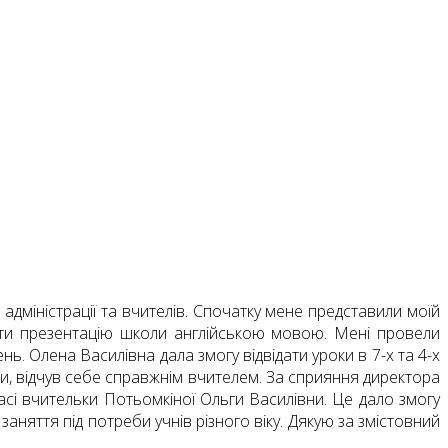
адміністрації та вчителів. Спочатку мене представили моїй
вати презентацію школи англійською мовою. Мені провели
ь. Олена Василівна дала змогу відвідати уроки в 7-х та 4-х
и, відчув себе справжнім вчителем. За сприяння директора
ласі вчительки Потьомкіної Ольги Василівни. Це дало змогу
аняття під потреби учнів різного віку. Дякую за змістовний