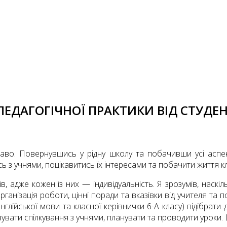
ЕДАГОГІЧНОЇ ПРАКТИКИ ВІД СТУДЕНТ
во. Повернувшись у рідну школу та побачивши усі аспек
ь з учнями, поцікавитись їх інтересами та побачити життя к
ів, адже кожен із них — індивідуальність. Я зрозумів, наск
організація роботи, цінні поради та вказівки від учителя та 
глійської мови та класної керівнички 6-А класу) підібрати 
увати спілкування з учнями, планувати та проводити уроки. 