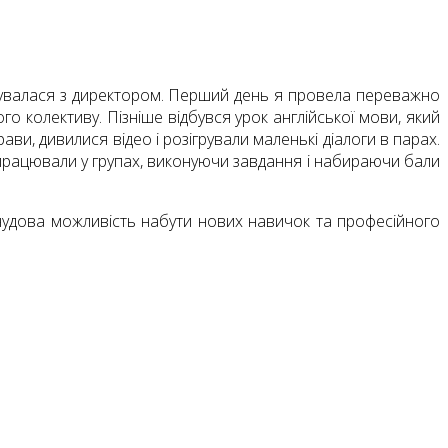
кувалася з директором. Перший день я провела переважно
о колективу. Пізніше відбувся урок англійської мови, який
и, дивилися відео і розігрували маленькі діалоги в парах.
и працювали у групах, виконуючи завдання і набираючи бали
 чудова можливість набути нових навичок та професійного