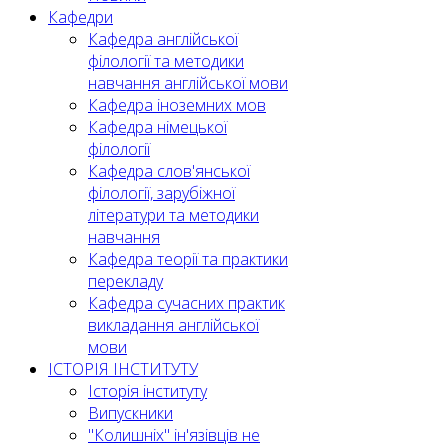
Кафедри
Кафедра англійської
філології та методики
навчання англійської мови
Кафедра іноземних мов
Кафедра німецької
філології
Кафедра слов'янської
філології, зарубіжної
літератури та методики
навчання
Кафедра теорії та практики
перекладу
Кафедра сучасних практик
викладання англійської
мови
ІСТОРІЯ ІНСТИТУТУ
Історія інституту
Випускники
"Колишніх" ін'язівців не