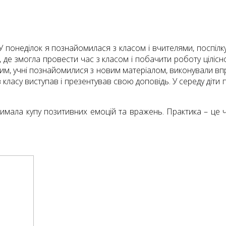
 понеділок я познайомилася з класом і вчителями, поспіл
 де змогла провести час з класом і побачити роботу цілісног
им, учні познайомилися з новим матеріалом, виконували вправ
з класу виступав і презентував свою доповідь. У середу діт
имала купу позитивних емоцій та вражень. Практика – це