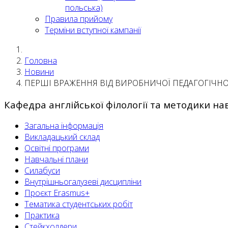
польська)
Правила прийому
Терміни вступної кампанії
Головна
Новини
ПЕРШІ ВРАЖЕННЯ ВІД ВИРОБНИЧОЇ ПЕДАГОГІЧНОЇ
Кафедра англійської філології та методики на
Загальна інформація
Викладацький склад
Освітні програми
Навчальні плани
Силабуси
Внутрішньогалузеві дисципліни
Проєкт Erasmus+
Тематика студентських робіт
Практика
Стейкхолдери