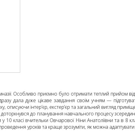
мназії. Особливо приємно було отримати теплий прийом від 
дразу дала дуже цікаве завдання своїм учням — підготу
у, описуючи інтер’єр, екстер’єр та загальний вигляд приміщен
 — доторкнувся до планування навчального процесу зсередин
 у 10 класі вчительки Овчарової Ніни Анатоліївни та в 8 к
роведення уроків та краще зрозуміти, як можна адаптувати з