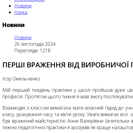
Новини
Наука
Новини
Новини
26 листопада 2024
Перегляди: 1218
ПЕРШІ ВРАЖЕННЯ ВІД ВИРОБНИЧОЇ П
Ігор Омельченко
Мій перший тиждень практики у школі пройшов дуже ціка
професія. Протягом цього тижня я мав змогу поспілкуватис
Взаємодія з классом вимагала мати власний підхід до учн
класу, урахування часу та мети уроку. Уваги вимагає все: 
був вражений майстерністю Анни Валеріївни (вчительки ан
тижню педагогічної практики я зрозумів як краще налаштов