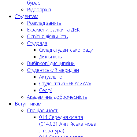
буває
Відеоархів
Студентам
Розклад занять
Екзамени, заліки та ДЕК
Освітня діяльність
Студрада
Склад студентської ради
Діяльність
Вибіркові дисципліни
Студентський меридіан
Актуально
Студентські «НОУ-ХАУ»
Селфі
Академічна доброчесність
Вступникам
Спеціальності
014 Середня освіта
(014.021 Англійська мова і
література)